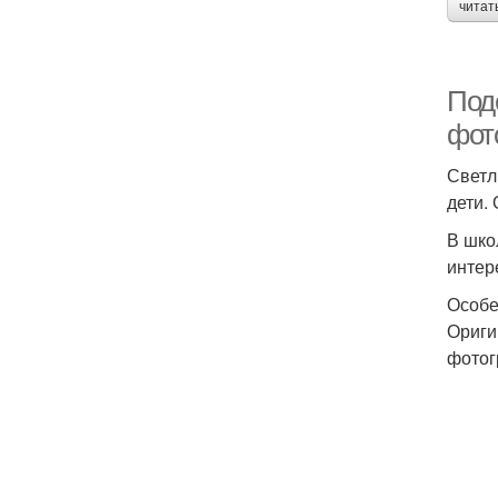
читат
Поде
фот
Светл
дети.
В шко
интер
Особе
Ориги
фотог