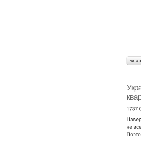
читат
Укра
квар
1737 
Навер
не вс
Поэто