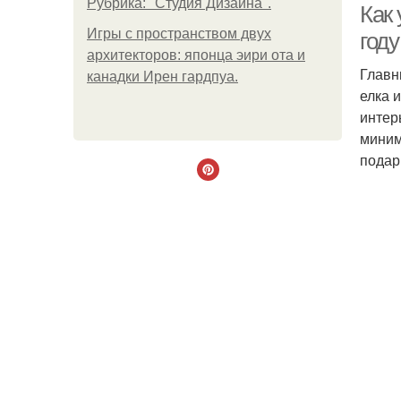
Рубрика: "Студия Дизайна".
Как 
Игры с пространством двух
году
архитекторов: японца эири ота и
Главн
канадки Ирен гардпуа.
елка 
интер
миним
подар