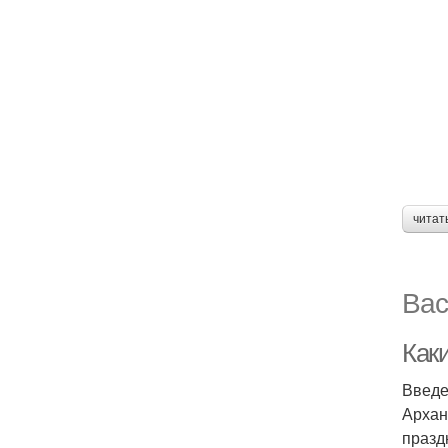
читат
Вас
Как
Введ
Архан
празд