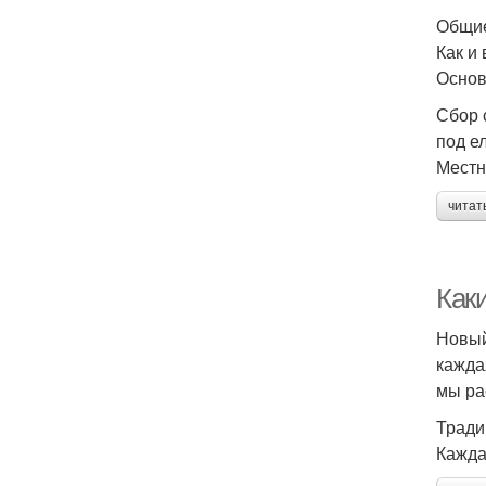
Общие
Как и
Основ
Сбор 
под е
Местн
читат
Как
Новый
кажда
мы ра
Тради
Кажда