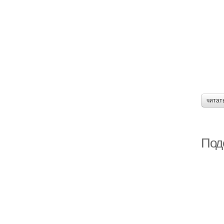
читат
Поде