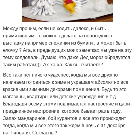
Между прочим, если не ходить далеко, и быть
примитивным, то можно сделать на новогоднюю
выставку например снежинки из бумаги , а может быть
елочку ? Ага, в предыдущих моих заметках мы уже на эту
тему колдовали. Думаю, что даже Дед мороз обрадуется
таким работам))). Ах-ха-ха. Как вы считаете?
Все таки нет ничего чудеснее, когда мы все дружно
начинаем готовиться к зиме и украшаем абсолютно все
красивыми зимними декорами помещения. Будь то это
магазины, квартиры или детские учреждения и т.д.
Благодаря всему этому поднимается настроение и царит
праздничное настроение, которое бывает раз в году.
Запах мандаринов, бой курантов и все это происходит
тогда, когда мы все этого так ждем в ночь с 31 декабря
на 1 января. Согласны?