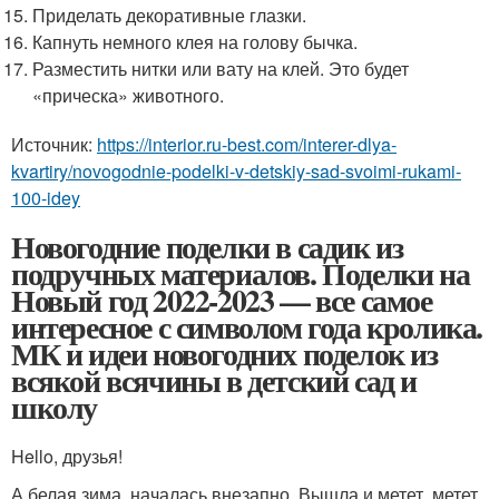
Приделать декоративные глазки.
Капнуть немного клея на голову бычка.
Разместить нитки или вату на клей. Это будет
«прическа» животного.
Источник:
https://interior.ru-best.com/interer-dlya-
kvartiry/novogodnie-podelki-v-detskiy-sad-svoimi-rukami-
100-idey
Новогодние поделки в садик из
подручных материалов. Поделки на
Новый год 2022-2023 — все самое
интересное с символом года кролика.
МК и идеи новогодних поделок из
всякой всячины в детский сад и
школу
Hello, друзья!
А белая зима, началась внезапно, Вышла и метет, метет,