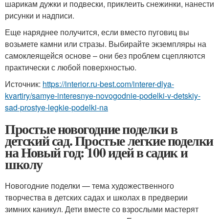
шарикам дужки и подвески, приклеить снежинки, нанести
рисунки и надписи.
Еще наряднее получится, если вместо пуговиц вы
возьмете камни или стразы. Выбирайте экземпляры на
самоклеящейся основе – они без проблем сцепляются
практически с любой поверхностью.
Источник:
https://interior.ru-best.com/interer-dlya-
kvartiry/samye-interesnye-novogodnie-podelki-v-detskiy-
sad-prostye-legkie-podelki-na
Простые новогодние поделки в
детский сад. Простые легкие поделки
на Новый год: 100 идей в садик и
школу
Новогодние поделки — тема художественного
творчества в детских садах и школах в предверии
зимних каникул. Дети вместе со взрослыми мастерят