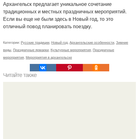
Архангельск предлагает уникальное сочетание
традиционных и местных праздничных мероприятий.
Если вы еще не были здесь в Новый год, то это
отличный повод планировать поездку.
Категории:
Русские традиции
,
Новый год
,
Архангельские особенности
,
Зимние
виды
,
Праздничные ярмарки
,
Культурные мероприятия
,
Праздничные
мероприятия
,
Мероприятия в архангельске
Читайте также
Резьба по дереву в стиле барокко. Резьба по дереву: