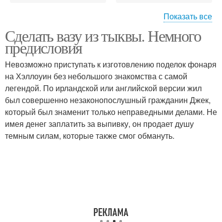
Показать все
Сделать вазу из тыквы. Немного
Поделки из тыквы
Корзинка из тыквы
предисловия
Невозможно приступать к изготовлению поделок фонаря
на Хэллоуин без небольшого знакомства с самой
легендой. По ирландской или английской версии жил
Корзиночка из тыквы
Человечки из тыквы
был совершенно незаконопослушный гражданин Джек,
который был знаменит только неправедными делами. Не
имея денег заплатить за выпивку, он продает душу
темным силам, которые также смог обмануть.
Тыква к хэллоуину
Вазочка из тыквы
Вазочки из тыквы
Вазы из тыквы