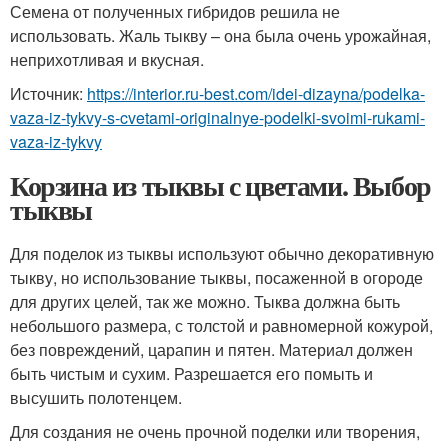
Семена от полученных гибридов решила не
использовать. Жаль тыкву – она была очень урожайная,
неприхотливая и вкусная.
Источник:
https://interior.ru-best.com/idei-dizayna/podelka-
vaza-iz-tykvy-s-cvetami-originalnye-podelki-svoimi-rukami-
vaza-iz-tykvy
Корзина из тыквы с цветами. Выбор
тыквы
Для поделок из тыквы используют обычно декоративную
тыкву, но использование тыквы, посаженной в огороде
для других целей, так же можно. Тыква должна быть
небольшого размера, с толстой и равномерной кожурой,
без повреждений, царапин и пятен. Материал должен
быть чистым и сухим. Разрешается его помыть и
высушить полотенцем.
Для создания не очень прочной поделки или творения,