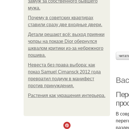
замуж за собственного бывшего
мужа.
Почему в советских квартирах
ставили сразу две входные двери.
Детали решают всё: выход приянки
чопры на показе Dior обернулся
шквалом критики из-за небрежного
пошива.
читат
Невеста без права выбора: как
показ Samuel Cirnansck 2012 года
Вас
превратил подиум в манифест
против принуждения.
Пер
Растения как украшения интерьера.
про
В сов
перег
разде