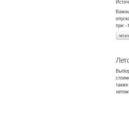
Источ
Важны
опуск
при −
читат
Лето
Выбор
стоим
также
летом