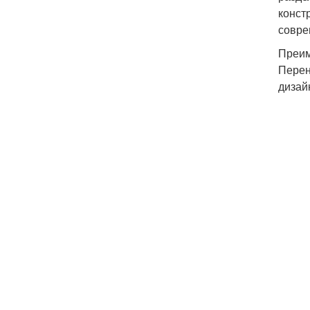
конст
совре
Преим
Перен
дизай