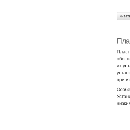
читат
Пла
Пласт
обесп
их ус
устан
приня
Особе
Устан
низки