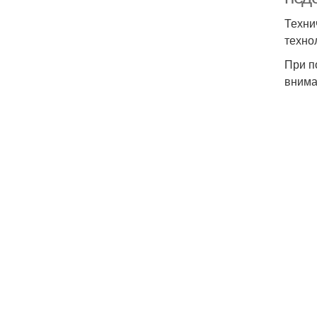
Техни
техно
При п
внима