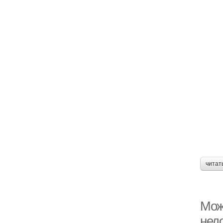
читат
Мож
нед