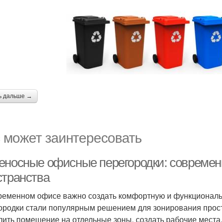
ь дальше →
 может заинтересовать
еносные офисные перегородки: современ
странства
ременном офисе важно создать комфортную и функционал
ородки стали популярным решением для зонирования прост
лить помещение на отдельные зоны, создать рабочие места