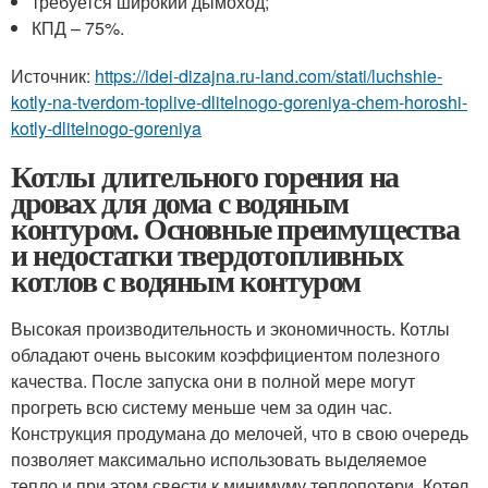
требуется широкий дымоход;
КПД – 75%.
Источник:
https://idei-dizajna.ru-land.com/stati/luchshie-
kotly-na-tverdom-toplive-dlitelnogo-goreniya-chem-horoshi-
kotly-dlitelnogo-goreniya
Котлы длительного горения на
дровах для дома с водяным
контуром. Основные преимущества
и недостатки твердотопливных
котлов с водяным контуром
Высокая производительность и экономичность. Котлы
обладают очень высоким коэффициентом полезного
качества. После запуска они в полной мере могут
прогреть всю систему меньше чем за один час.
Конструкция продумана до мелочей, что в свою очередь
позволяет максимально использовать выделяемое
тепло и при этом свести к минимуму теплопотери. Котел