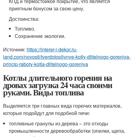
КПД и термостойкое покрытие, что является
приятным бонусом за свою цену.
Достоинства:
Топливо.
Сохранение экологии.
Источник:
https://interer-i-dekor.ru-
land.com/novosti/tverdotoplivnye-kotly-dlitelnogo-goreniya-
princip-raboty-kotla-dlitelnogo-goreniya
Котлы длительного горения на
дровах загрузка 24 часа своими
руками. Виды топлива
Выделяется три главных вида горючих материалов,
которые подойдут для подобной печи:
топливные гранулы из дерева – это отходы
промышленности деревообработки (опилки, щепа,