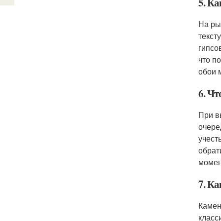
5. К
На ры
текст
гипсо
что п
обои 
6. Ч
При в
очере
учест
обрат
момен
7. К
Камен
класс