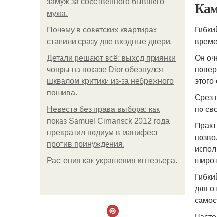
замуж за собственного бывшего
Кам
мужа.
Гибки
Почему в советских квартирах
време
ставили сразу две входные двери.
Он оч
Детали решают всё: выход приянки
повер
чопры на показе Dior обернулся
этого
шквалом критики из-за небрежного
пошива.
Срез 
по св
Невеста без права выбора: как
показ Samuel Cirnansck 2012 года
Практ
превратил подиум в манифест
позво
против принуждения.
испол
широт
Растения как украшения интерьера.
Гибки
для о
самос
Часто