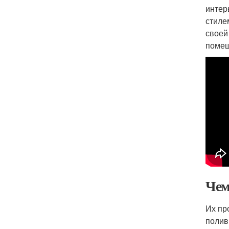
интер
стиле
своей
помещ
Чем
Их пр
полив