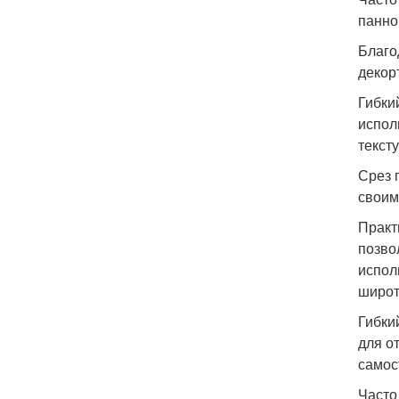
панно
Благо
декор
Гибки
испол
текст
Срез 
своим
Практ
позво
испол
широт
Гибки
для о
самос
Часто