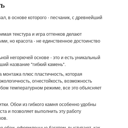
ть
л, в основе которого - песчаник, с древнейший
имая текстура и игра оттенков делают
ми, но красота - не единственное достоинство
ной негорючей основе - это и есть уникальный
ий название "гибкий камень".
та монтажа плюс пластичность, которая
кологичность, огнестойкость, возможность
юбом температурном режиме, все это объясняет
итки. Обои из гибкого камня особенно удобны
ста и позволяет выполнить эту работу
ков.
ие обои, оформленные багетом, выступают, как