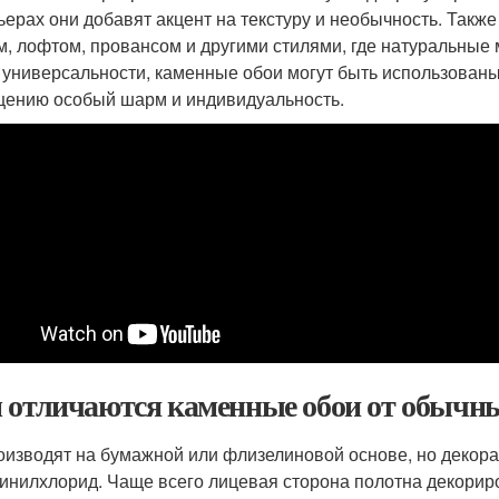
ьерах они добавят акцент на текстуру и необычность. Такж
м, лофтом, провансом и другими стилями, где натуральные
 универсальности, каменные обои могут быть использованы
ению особый шарм и индивидуальность.
 отличаются каменные обои от обычны
оизводят на бумажной или флизелиновой основе, но декора
инилхлорид. Чаще всего лицевая сторона полотна декорир