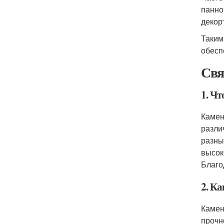
панно
декор
Таким
обесп
Свя
1. Чт
Камен
разли
разны
высок
Благо
2. К
Камен
прочн