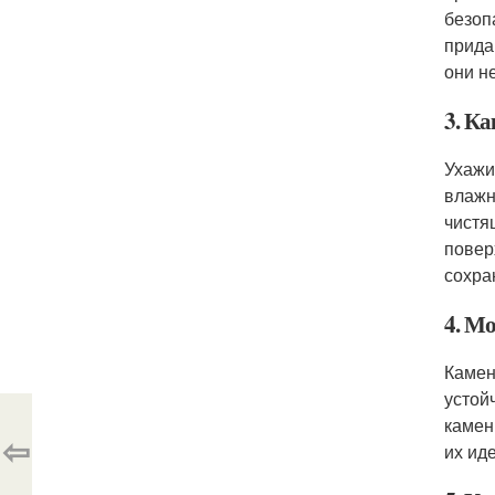
безоп
прида
они н
3. К
Ухажи
влажн
чистя
повер
сохра
4. М
Камен
устой
камен
⇦
их ид