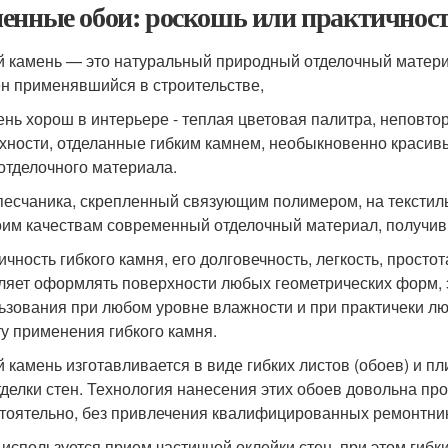
енные обои: роскошь или практичнос
й камень — это натуральный природный отделочный материа
н применявшийся в строительстве,
ень хорош в интерьере - теплая цветовая палитра, неповтор
хности, отделанные гибким камнем, необыкновенно красивы
 отделочного материала.
песчаника, скрепленный связующим полимером, на текстиль
оим качествам современный отделочный материал, получивш
ичность гибкого камня, его долговечность, легкость, просто
ляет оформлять поверхности любых геометрических форм, э
ьзования при любом уровне влажности и при практичеки л
у применения гибкого камня.
й камень изготавливается в виде гибких листов (обоев) и пл
тделки стен. Технология нанесения этих обоев довольна про
тоятельно, без привлечения квалифицированных ремонтни
 используется прием частичной оклейки стен, при этом гибк