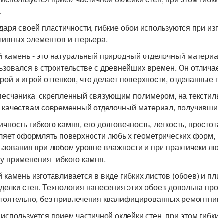
.
даря своей пластичности, гибкие обои используются при изг
тивных элементов интерьера.
й камень - это натуральный природный отделочный материа
ьзовался в строительстве с древнейших времен. Он отлича
урой и игрой оттенков, что делает поверхности, отделанны
песчаника, скрепленный связующим полимером, на текстиль
 качествам современный отделочный материал, получивший
ичность гибкого камня, его долговечность, легкость, просто
ляет оформлять поверхности любых геометрических форм, э
ьзования при любом уровне влажности и при практичеки л
у применения гибкого камня.
й камень изготавливается в виде гибких листов (обоев) и пл
тделки стен. Технология нанесения этих обоев довольна про
тоятельно, без привлечения квалифицированных ремонтни
 используется прием частичной оклейки стен, при этом гибк