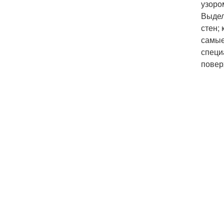
узоро
Выдел
стен;
самые
специ
повер