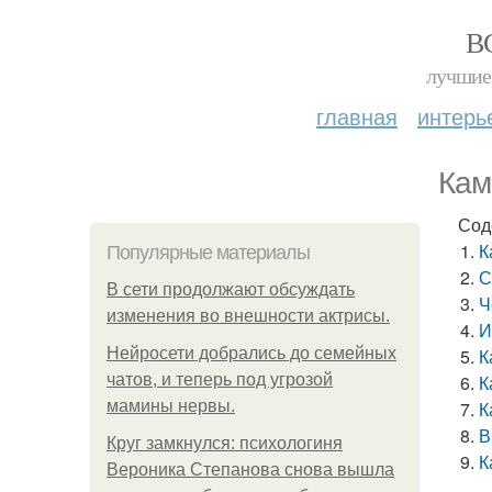
В
лучшие 
главная
интерь
Кам
Сод
К
Популярные материалы
С
В сети продолжают обсуждать
Ч
изменения во внешности актрисы.
И
Нейросети добрались до семейных
К
чатов, и теперь под угрозой
К
мамины нервы.
К
В
Круг замкнулся: психологиня
К
Вероника Степанова снова вышла