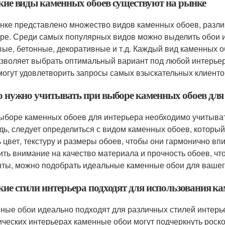
акие виды каменных обоев существуют на рынке
нке представлено множество видов каменных обоев, разли
уре. Среди самых популярных видов можно выделить обои и
вые, бетонные, декоративные и т.д. Каждый вид каменных 
озволяет выбрать оптимальный вариант под любой интерье
могут удовлетворить запросы самых взыскательных клиенто
то нужно учитывать при выборе каменных обоев для
ыборе каменных обоев для интерьера необходимо учитыва
дь, следует определиться с видом каменных обоев, которы
ь цвет, текстуру и размеры обоев, чтобы они гармонично в
ить внимание на качество материала и прочность обоев, чт
ты, можно подобрать идеальные каменные обои для вашег
акие стили интерьера подходят для использования к
ные обои идеально подходят для различных стилей интерье
ических интерьерах каменные обои могут подчеркнуть рос