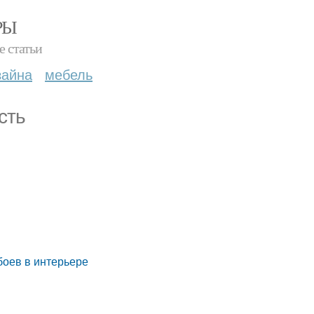
РЫ
е статьи
зайна
мебель
сть
оев в интерьере