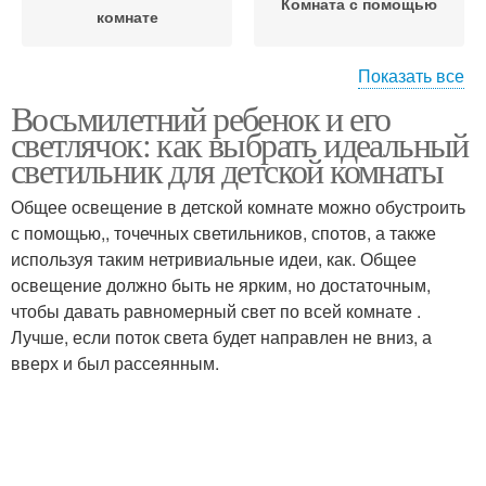
Комната с помощью
комнате
Показать все
Восьмилетний ребенок и его
Освещение в детской
Зоны в детской комнате
светлячок: как выбрать идеальный
комнате
светильник для детской комнаты
Общее освещение в детской комнате можно обустроить
с помощью,, точечных светильников, спотов, а также
Детская комната
Точечные светильники
используя таким нетривиальные идеи, как. Общее
освещение должно быть не ярким, но достаточным,
чтобы давать равномерный свет по всей комнате .
Лучше, если поток света будет направлен не вниз, а
Светильники в
Освещение в
вверх и был рассеянным.
интерьере
подростковой комнате
Света в детской
комнате