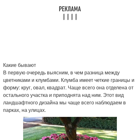
Клумба из больших
Клумбы с камнем
камней
Клумба с камнями
Клумбы из камней
Какие бывают
В первую очередь выясним, в чем разница между
цветниками и клумбами. Клумба имеет четкие границы и
Места для клумбы
Клумбы с камнями
форму: круг, овал, квадрат. Чаще всего она отделена от
остального участка и приподнята над ним. Этот вид
ландшафтного дизайна мы чаще всего наблюдаем в
парках, на улицах.
Хвойные клумбы
Растения для клумб