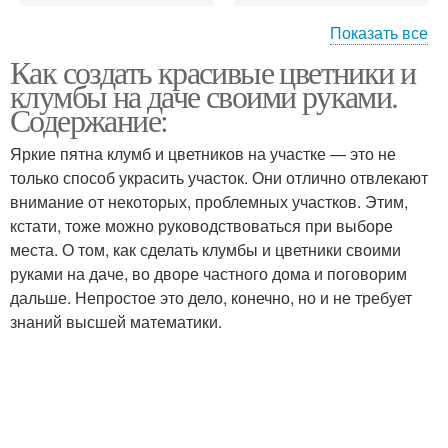
Показать все
Как создать красивые цветники и
Простые клумбы
Успешная клумба
клумбы на даче своими руками.
Содержание:
Яркие пятна клумб и цветников на участке — это не
Цвета на
только способ украсить участок. Они отлично отвлекают
Клумбы с названиями
прямоугольной клумбе
внимание от некоторых, проблемных участков. Этим,
кстати, тоже можно руководствоваться при выборе
места. О том, как сделать клумбы и цветники своими
руками на даче, во дворе частного дома и поговорим
Многолетники на
Клумбы для цветов
дальше. Непростое это дело, конечно, но и не требует
клумбе
знаний высшей математики.
Решения для красивой
Клумба на даче
клумбы