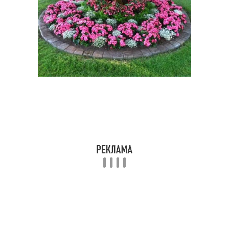
Цветочные клумбы
Применение на клумбе
Клумбы из
Многолетний клумба
многолетников
Клумбы на дачном
Красивые клумбы
участке
Прямоугольная клумба
Цветочная композиция