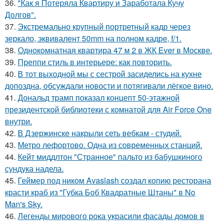
36.
"Как я Потеряла Квартиру и Заработала Кучу
Долгов".
37.
Экстремально крупный портретный кадр через
зеркало, эквивалент 50mm на полном кадре, f/1.
38.
Однокомнатная квартира 47 м 2 в ЖК Ever в Москве.
39.
Преппи стиль в интерьере: как повторить.
40.
В тот выходной мы с сестрой засиделись на кухне
допоздна, обсуждали новости и потягивали лёгкое вино.
41.
Дональд трамп показал концепт 50-этажной
президентской библиотеки с комнатой для Air Force One
внутри.
42.
В Дзержинске накрыли сеть вебкам - студий.
43.
Метро лефортово. Одна из современных станций.
44.
Кейт миддлтон "Странное" пальто из бабушкиного
сундука надела.
45.
Геймер под ником Avaslash создал копию ресторана
красти краб из "Губка Боб Квадратные Штаны" в No
Man's Sky.
46.
Легенды мирового рока украсили фасады домов в