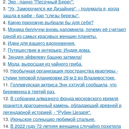
2.
Эко - панно "Песочный Берег":
3.
"Ух, Заморочился же Дизайнер", - подумала я, когда
зашла в кафе - бар "слезы березы".
4.
Какую прихожую выбрали бы для себя?
5.
Моника беллуччи вновь напомнила, почему её считают
одной из самых красивых женщин планеты.
6.
Идеи для вашего вдохновения.
7.
Путешествие в интерьер: Индия дома.
8.
Зендея эйфелеву башню затмила!
9.
Мода, выросшая из чайного гриба.
10.
Необычная организация пространства квартиры -
студии типовой планировки 29 м 2 во Владивостоке.
11.
Голливудская актриса Энн хэтэуэй сообщила, что
беременна в третий раз.
12.
В собрании алмазного фонда московского кремля
хранится драгоценный камень, обладающий древней и
легендарной историей, - "Рубин Цезаря".
13.
Июньское солнышко любимой спальне.
14.
В 2022 году 72-летняя женщина случайно похитила