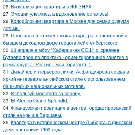
26.
Визуализация квартиры в ЖК ЗНАК.
27.
Эмоции улеглись, а вдохновение осталось!
28.
Колорблокинг: квартира в Москве для семьи с двумя
детьми.
29.
Побывала в готической квартире, расположенной в
бывшем доходном доме герцога лейхтенбергского.
30.
23 апреля в мбоу "Хабарицкая СОШ" с. среднее
Бугаево прошло практико - ориентированное занятие в
рамках курса "Россия - мои горизонты".
31.
Дизайнер интерьеров лилия Асфандиярова создала
яркий интерьер в английском стиле с использованием
башкирских национальных мотивов.
32.
Используй моё фото за основу.
33.
El Ateneo Grand Splendid.
34.
Французская провинция в центре города: прованский
стиль на крыше Варшавы.
35.
Квартира в историческом центре Выборга, в финском
доме постройки 1903 года.