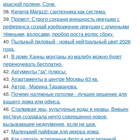
красной поляне, Сочи.
38.
Kerama Marazzi: сантехника как система.
39.
Промпт: Строго сохрани внешность девушки с
референса создай изображение девушки с длинными
тёмными, волосами, пробор роста волос сбоку.
40.
Пыльный лиловый - новый нейтральный цвет 2026
года.
41.
В доме Ханны монтаны из малибу можно будет
переночевать бесплатно.
42.
Аргументы "за" (плюсы:
43.
Апартаменты в центре Москвы 63 кв.
44.
Автор - Марина Тараканова.
45.
Почему натяжные потолки - лучшее решение для
вашего дома или офиса.
46.
Сталкивая эры, культурные коды и нравы, Вивьен
вествуд создавала нечто совершенно новое,
вызывающее недоумение, если не шок.
47.
Маленький лайфхак для декора дома.
48.
Как сделать эстетичные фото в неэстетичной