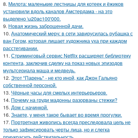
8.
Милота: маленькие лестницы для котеек и ёжиков
установили вдоль каналов Амстердама - на это
выделено \u20ac100'000.
9.
Новая жизнь заброшенной дачи.
10.
Анатомический мерч: в сети завирусилась рубашка с
ван Гогом, которая лишает художника уха при каждом
расстегивании.
11.
Стриминговый сервис Netflix расширяет библиотеку
контента, заключив сделку на показ новых эпизодов
мультсериала маша и медведь.
12.
Этот "Парень" - не кто иной, как Джон Гальяно
собственной персоной.
13.
Чёрные часы для смелых интерьерьеров.
14.
Почему на груди мадонны разорваны стежки?
15.
Дом с начинкой.
16.
Знаете, у меня такое бывает во время прогулки.
17.
Портретная живопись всегда преследовала цель не
только зафиксировать черты лица, но и слегка
приукрасить действительность.