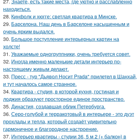
27.
Знаете, есть такие места, где уютно и расслабленно
находиться.
28.
Кинфолк и хюгге: светлая квартира в Минске.
29.
Барселона. Наш день в Барселоне насыщенным и
очень ярким выдался.
30.
Большое поступление интерьерных картин на
холсте!
31.
Уважаемые одногруппники, очень требуется совет.
32.
Иногда именно маленькие детали интерьер по-
настоящему живым делают.
33.
Пресс - тур "Дьявол Носит Prada" прилетел в Шанхай,
и тут началось самое странное.
34.
Квартира - студия, в которой кухня, гостиная и
лоджия образуют просторное единое пространство.
35.
Династия, создавшая облик Петербурга.
36.
Серо-голубой и терракотовый в интерьере - это дуэт
прохлады и тепла, который создаёт удивительно
гармоничное и благородное настроение.
37.
Интерьер квартиры - студии 36, 5 м 2 (+ балкон) в