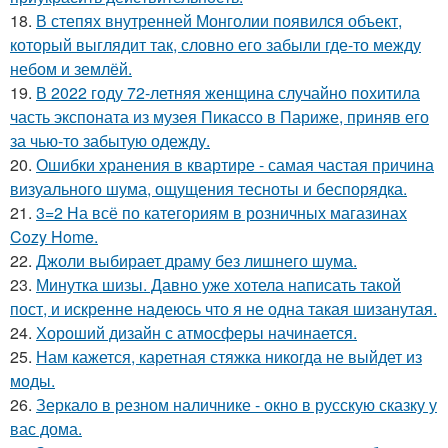
18.
В степях внутренней Монголии появился объект,
который выглядит так, словно его забыли где-то между
небом и землёй.
19.
В 2022 году 72-летняя женщина случайно похитила
часть экспоната из музея Пикассо в Париже, приняв его
за чью-то забытую одежду.
20.
Ошибки хранения в квартире - самая частая причина
визуального шума, ощущения тесноты и беспорядка.
21.
3=2 На всё по категориям в розничных магазинах
Cozy Home.
22.
Джоли выбирает драму без лишнего шума.
23.
Минутка шизы. Давно уже хотела написать такой
пост, и искренне надеюсь что я не одна такая шизанутая.
24.
Хороший дизайн с атмосферы начинается.
25.
Нам кажется, каретная стяжка никогда не выйдет из
моды.
26.
Зеркало в резном наличнике - окно в русскую сказку у
вас дома.