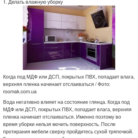
1. Делать влажную уборку
Кухня с глянцевой
Полировка на мебели
столешницей
Уход за глянцевой
Глянцевая кухня
кухней
Когда под МДФ или ДСП, покрытых ПВХ, попадает влага,
Уход за глянцевыми
Гои для глянцевой
верхняя пленка начинает отслаиваться / Фото:
фасадами
кухни
roomak.com.ua
Вода негативно влияет на состояние глянца. Когда под
МДФ или ДСП, покрытых ПВХ, попадает влага, верхняя
пленка начинает отслаиваться. Именно поэтому во
время уборки нельзя мочить поверхность. После
протирания мебели сверху пройдитесь сухой тряпочкой.