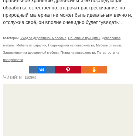
правильное хранение древесины и её последующая
обработка, естественно, отсрочат растрескивание, но
природный материал не может быть идеальным вечно и,
отслужив своё, он вполне очевидно будет "увядать".
Категории:
Уход за деревянной мебелью
,
Основные принципы
,
Деревянная
мебель
,
Мебель от царапин
,
Повреждения на поверхности
,
Мебель от пыли
,
Загрязнения на деревянной мебели
,
Пятна на поверхности
,
Потертости на
поверхности
Читайте также
Как поставить кровать в спальне. Влияние обстановки на