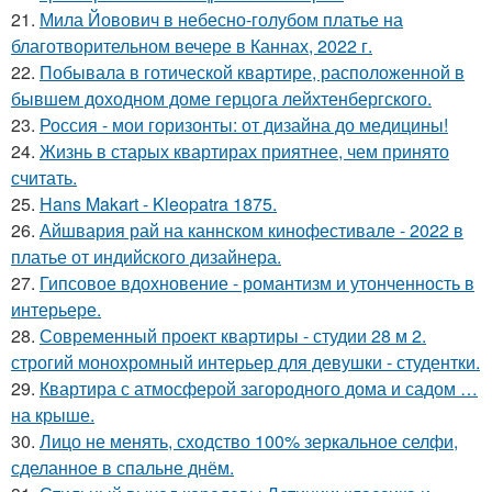
21.
Мила Йовович в небесно-голубом платье на
благотворительном вечере в Каннах, 2022 г.
22.
Побывала в готической квартире, расположенной в
бывшем доходном доме герцога лейхтенбергского.
23.
Россия - мои горизонты: от дизайна до медицины!
24.
Жизнь в старых квартирах приятнее, чем принято
считать.
25.
Hans Makart - Kleopatra 1875.
26.
Айшвария рай на каннском кинофестивале - 2022 в
платье от индийского дизайнера.
27.
Гипсовое вдохновение - романтизм и утонченность в
интерьере.
28.
Современный проект квартиры - студии 28 м 2.
строгий монохромный интерьер для девушки - студентки.
29.
Квартира с атмосферой загородного дома и садом …
на крыше.
30.
Лицо не менять, сходство 100% зеркальное селфи,
сделанное в спальне днём.