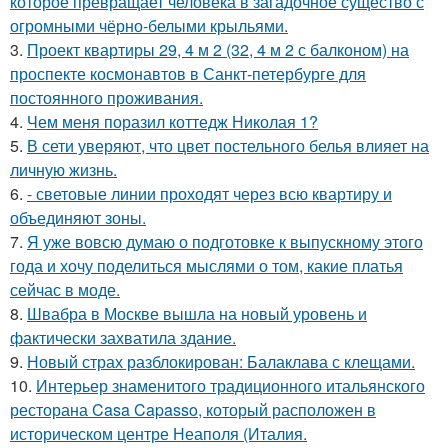
которое превращает человека в загадочное существо с
огромными чёрно-белыми крыльями.
3.
Проект квартиры 29, 4 м 2 (32, 4 м 2 с балконом) на
проспекте космонавтов в Санкт-петербурге для
постоянного проживания.
4.
Чем меня поразил коттедж Николая 1?
5.
В сети уверяют, что цвет постельного белья влияет на
личную жизнь.
6.
- световые линии проходят через всю квартиру и
объединяют зоны.
7.
Я уже вовсю думаю о подготовке к выпускному этого
года и хочу поделиться мыслями о том, какие платья
сейчас в моде.
8.
Швабра в Москве вышла на новый уровень и
фактически захватила здание.
9.
Новый страх разблокирован: Балаклава с клещами.
10.
Интерьер знаменитого традиционного итальянского
ресторана Casa Capasso, который расположен в
историческом центре Неаполя (Италия.