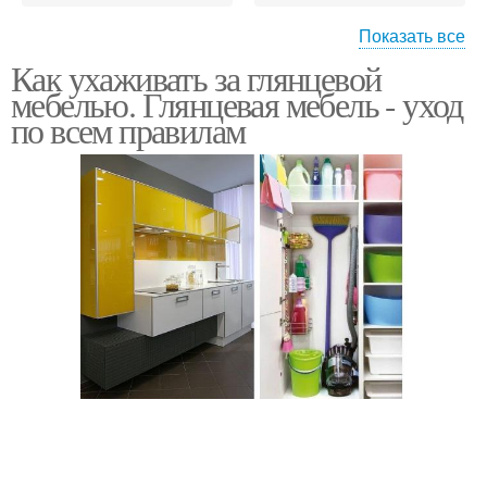
Показать все
Как ухаживать за глянцевой
Уход за глянцевой
Уход за глянцевыми
мебелью. Глянцевая мебель - уход
кухней
фасадами
по всем правилам