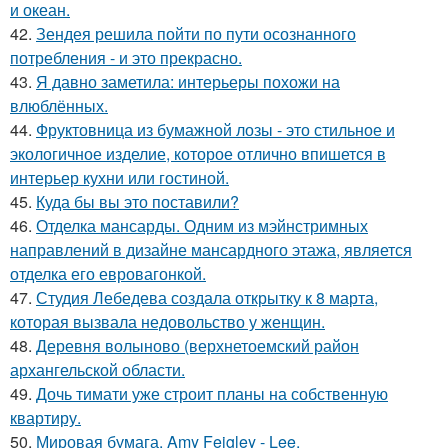
и океан.
42.
Зендея решила пойти по пути осознанного
потребления - и это прекрасно.
43.
Я давно заметила: интерьеры похожи на
влюблённых.
44.
Фруктовница из бумажной лозы - это стильное и
экологичное изделие, которое отлично впишется в
интерьер кухни или гостиной.
45.
Куда бы вы это поставили?
46.
Отделка мансарды. Одним из мэйнстримных
направлений в дизайне мансардного этажа, является
отделка его евровагонкой.
47.
Студия Лебедева создала открытку к 8 марта,
которая вызвала недовольство у женщин.
48.
Деревня волыново (верхнетоемский район
архангельской области.
49.
Дочь тимати уже строит планы на собственную
квартиру.
50.
Мировая бумага. Amy Feigley - Lee.