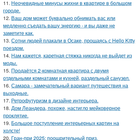
11.
Неочевидные минусы жихни в квартире в большом
городе.
12.
Ваш дом может буквально обнимать вас или
медленно съедать вашу энергию - и вы даже не
заметите как.
13.
Сотни людей плакали в Осаке, прощаясь с Hello Kitty
поездом.
14.
Нам кажется, каретная стяжка никогда не выйдет из
моды.
15.
Продаётся 2-комнатная квартира с двумя
отдельными комнатами и кухней, раздельный санузел.
16.
Самара - замечательный вариант путешествия на
выходные.
17.
Ретрофутуризм в дизайне интерьера.
18.
Дом Леандера, похоже, настигло мейковерное
проклятие.
19.
Большое поступление интерьерных картин на
холсте!
20.
Гран-при 2025: поощрительный приз.