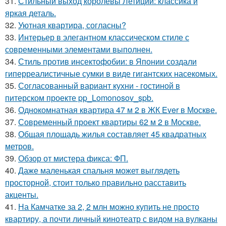
31.
Стильный выход королевы Летиции: классика и
яркая деталь.
32.
Уютная квартира, согласны?
33.
Интерьер в элегантном классическом стиле с
современными элементами выполнен.
34.
Стиль против инсектофобии: в Японии создали
гиперреалистичные сумки в виде гигантских насекомых.
35.
Согласованный вариант кухни - гостиной в
питерском проекте pp_Lomonosov_spb.
36.
Однокомнатная квартира 47 м 2 в ЖК Ever в Москве.
37.
Современный проект квартиры 62 м 2 в Москве.
38.
Общая площадь жилья составляет 45 квадратных
метров.
39.
Обзор от мистера фикса: ФП.
40.
Даже маленькая спальня может выглядеть
просторной, стоит только правильно расставить
акценты.
41.
На Камчатке за 2, 2 млн можно купить не просто
квартиру, а почти личный кинотеатр с видом на вулканы