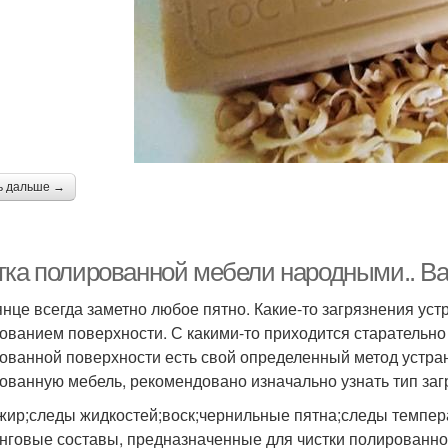
ь дальше →
тка полированной мебели народными.. В
янце всегда заметно любое пятно. Какие-то загрязнения у
ованием поверхности. С какими-то приходится старательно 
ованной поверхности есть свой определенный метод устране
ованную мебель, рекомендовано изначально узнать тип заг
жир;следы жидкостей;воск;чернильные пятна;следы темпер
нговые составы, предназначенные для чистки полированной