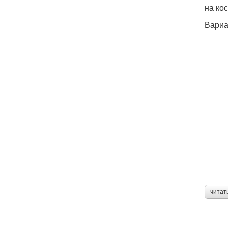
на ко
Вариа
читат