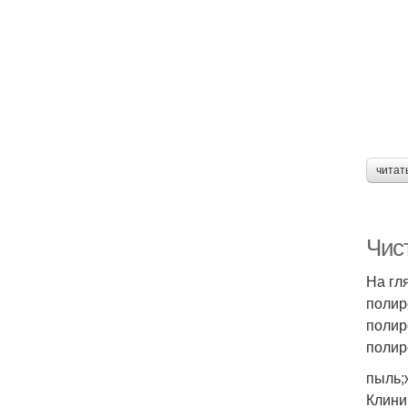
читат
Чис
На гл
полир
полир
полир
пыль;
Клини