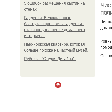
5 ошибок размещения картин на
Чис
стенах
пол
Гардения. Великолепные
Чистк
благоухающие цветы гардении -
домаш
отличное украшение домашнего
интерьера.
Ровны
Нью-йоркская квартира, которая
помощ
больше похожа на частный музей.
Основ
Рубрика: "Студия Дизайна".