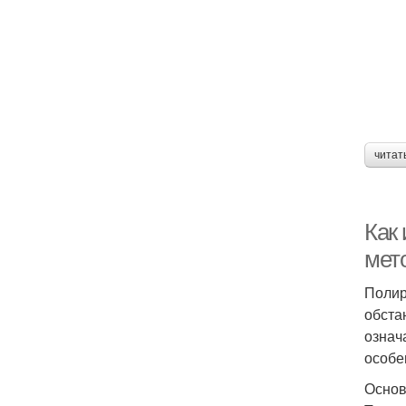
читат
Как
мет
Полир
обста
означ
особе
Основ