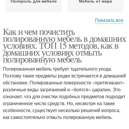
Полироль для мебели
Мебель от жира
Показать все
Как и чем почистить
Полировка на мебели
Глянцевая мебель
полированную мебель в домашних
условиях. ТОП 15 методов, как в
домашних условиях отмыть
полированную мебель
Уход за
Уход за мебелью
неполированной
Полированная мебель требует тщательного ухода.
мебелью
Поэтому такие предметы редко встречаются в домашней
обстановке. Полированные поверхности «притягивают»
различные виды загрязнений и «боятся» царапин. Это
Мебель от жирного
Матовая мебель
означает, что для очистки подобных предметов подходит
налета
ограниченное число средств. Но, несмотря на такие
особенности, существует несколько решений вопроса,
как самостоятельно отмыть полированную мебель.
Полироль для
Деревянная мебель
лакированной мебели