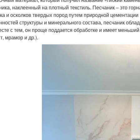
ника, наклеенный на плотный текстиль. Песчаник – это горн
ска и осколков твердых пород путем природной цементации 
нностей структуры и минерального состава, песчаник обла
есте с тем, он проще поддается обработке и имеет меньши
т, мрамор и др.).