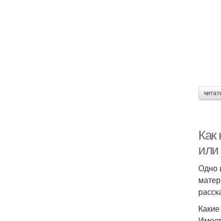
читат
Как
или
Одно 
матер
расск
Какие
Имеет