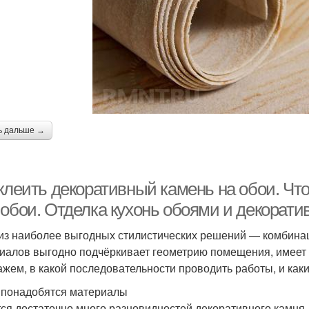
ь дальше →
 клеить декоративный камень на обои. Чт
 обои. Отделка кухонь обоями и декорат
из наиболее выгодных стилистических решений — комбинац
иалов выгодно подчёркивает геометрию помещения, имеет
ажем, в какой последовательности проводить работы, и каки
 понадобятся материалы
ся достаточно много разновидностей декоративного камня 