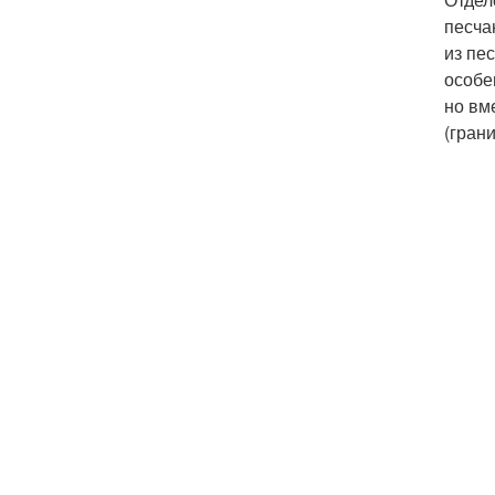
песча
из пе
особе
но вм
(грани