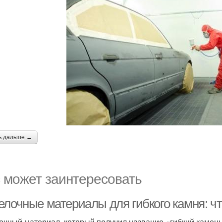
ь дальше →
 может заинтересовать
елочные материалы для гибкого камня: чт
очный материал, который получил название «гибкий камень