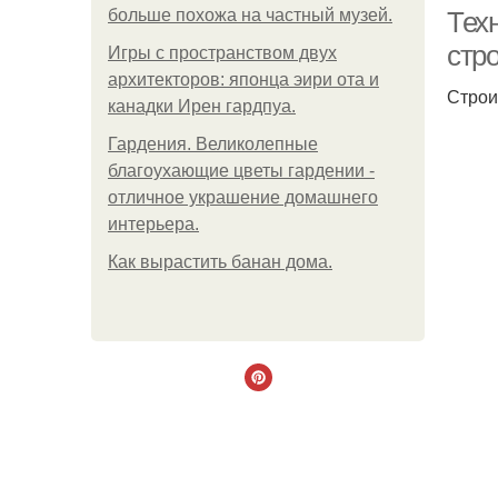
больше похожа на частный музей.
Тех
стр
Игры с пространством двух
архитекторов: японца эири ота и
Строи
канадки Ирен гардпуа.
Гардения. Великолепные
благоухающие цветы гардении -
отличное украшение домашнего
интерьера.
Как вырастить банан дома.