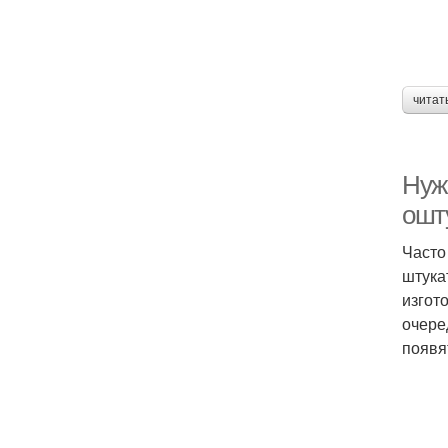
читат
Нуж
ошт
Часто
штука
изгот
очере
появя