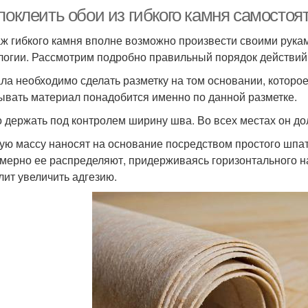
поклеить обои из гибкого камня самосто
ж гибкого камня вполне возможно произвести своими рукам
логии. Рассмотрим подробно правильный порядок действий
ла необходимо сделать разметку на том основании, которое
ывать материал понадобится именно по данной разметке.
 держать под контролем ширину шва. Во всех местах он д
ую массу наносят на основание посредством простого шпат
мерно ее распределяют, придерживаясь горизонтального на
лит увеличить адгезию.