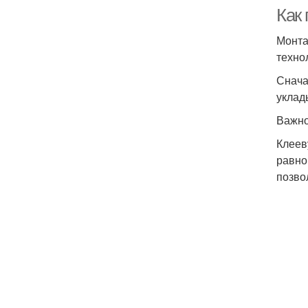
Как 
Монта
техно
Снача
уклад
Важно
Клеев
равно
позво