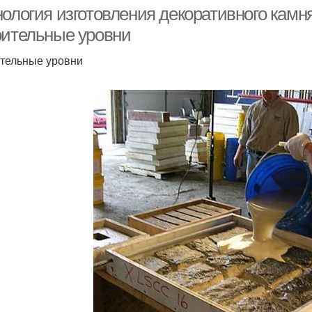
штукатуркой
нология изготовления декоративного камн
оительные уровни
тельные уровни