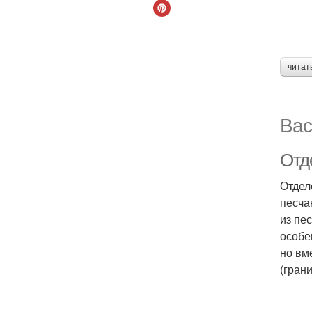
читат
Вас
Отд
Отдел
песча
из пе
особе
но вм
(грани