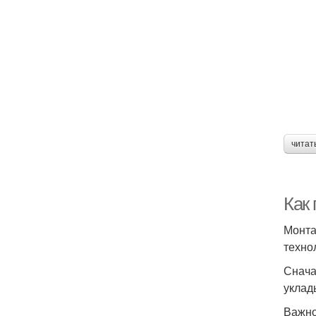
читат
Как 
Монта
техно
Снача
уклад
Важно