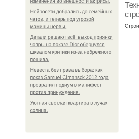
изменения во внешности актрисы.
Тех
Нейросети добрались до семейных
стр
чатов, и теперь под угрозой
Строи
мамины нервы.
Детали решают всё: выход приянки
чопры на показе Dior обернулся
шквалом критики из-за небрежного
пошива.
Невеста без права выбора: как
показ Samuel Cirnansck 2012 года
превратил подиум в манифест
против принуждения.
Уютная светлая квартира в лучах
солнца.