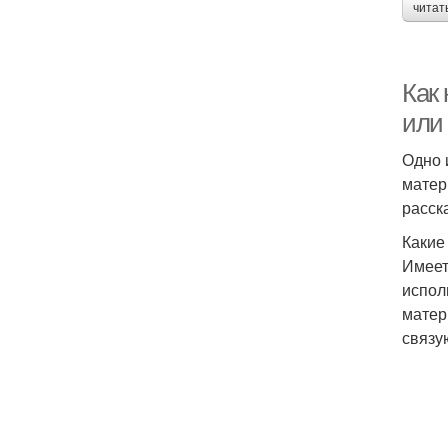
читат
Как
или
Одно 
матер
расск
Какие
Имеет
испол
матер
связу