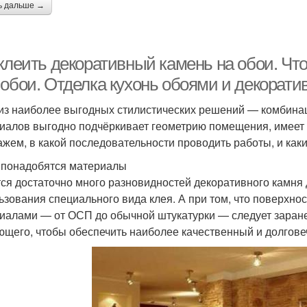
ь дальше →
 клеить декоративный камень на обои. Чт
 обои. Отделка кухонь обоями и декорат
из наиболее выгодных стилистических решений — комбинац
иалов выгодно подчёркивает геометрию помещения, имеет
ажем, в какой последовательности проводить работы, и каки
 понадобятся материалы
ся достаточно много разновидностей декоративного камня 
ьзования специального вида клея. А при том, что поверхно
иалами — от ОСП до обычной штукатурки — следует заран
ющего, чтобы обеспечить наиболее качественный и долгове