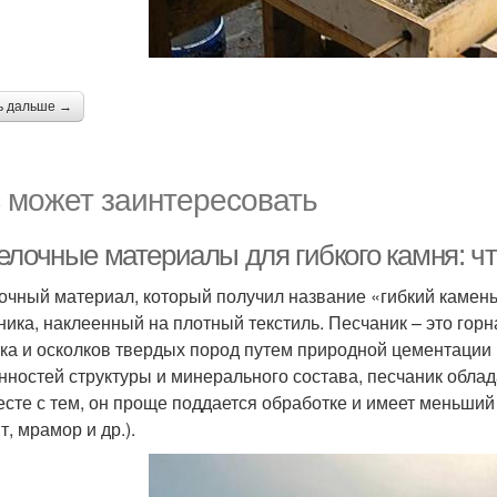
ь дальше →
 может заинтересовать
елочные материалы для гибкого камня: чт
очный материал, который получил название «гибкий камень
ника, наклеенный на плотный текстиль. Песчаник – это горн
ска и осколков твердых пород путем природной цементации 
нностей структуры и минерального состава, песчаник обла
есте с тем, он проще поддается обработке и имеет меньши
т, мрамор и др.).