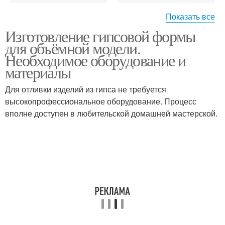
Показать все
Изготовление гипсовой формы
Формы для литья
Форма из гипса
для объёмной модели.
Необходимое оборудование и
материалы
Модели в гипсовые
Для отливки изделий из гипса не требуется
Гипсовые формы
формы
высокопрофессиональное оборудование. Процесс
вполне доступен в любительской домашней мастерской.
Литьё в гипсовые
Формы для керамики
формы
Силиконовая форма
Форма для керамики