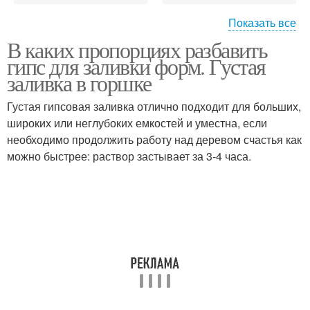
Показать все
В каких пропорциях разбавить
Вод в гипс
Строительный гипс
гипс для заливки форм. Густая
заливка в горшке
Густая гипсовая заливка отлично подходит для больших,
широких или неглубоких емкостей и уместна, если
Пропорции для гипса
Литьё из гипса
необходимо продолжить работу над деревом счастья как
можно быстрее: раствор застывает за 3-4 часа.
Гипс для
искусственного камня