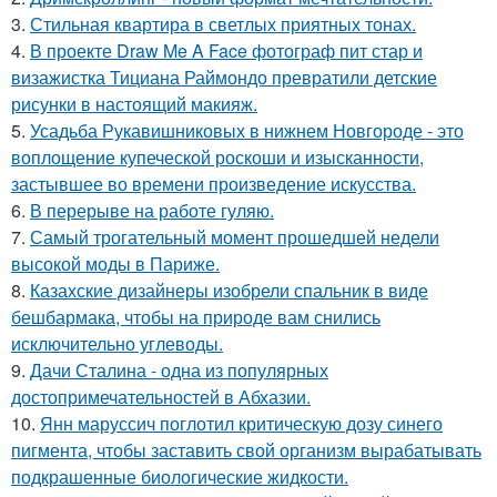
3.
Стильная квартира в светлых приятных тонах.
4.
В проекте Draw Me A Face фотограф пит стар и
визажистка Тициана Раймондо превратили детские
рисунки в настоящий макияж.
5.
Усадьба Рукавишниковых в нижнем Новгороде - это
воплощение купеческой роскоши и изысканности,
застывшее во времени произведение искусства.
6.
В перерыве на работе гуляю.
7.
Самый трогательный момент прошедшей недели
высокой моды в Париже.
8.
Казахские дизайнеры изобрели спальник в виде
бешбармака, чтобы на природе вам снились
исключительно углеводы.
9.
Дачи Сталина - одна из популярных
достопримечательностей в Абхазии.
10.
Янн маруссич поглотил критическую дозу синего
пигмента, чтобы заставить свой организм вырабатывать
подкрашенные биологические жидкости.