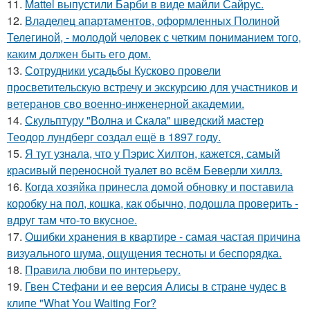
11.
Mattel выпустили Барби в виде майли Сайрус.
12.
Владелец апартаментов, оформленных Полиной
Телегиной, - молодой человек с четким пониманием того,
каким должен быть его дом.
13.
Сотрудники усадьбы Кусково провели
просветительскую встречу и экскурсию для участников и
ветеранов сво военно-инженерной академии.
14.
Скульптуру "Волна и Скала" шведский мастер
Теодор лундберг создал ещё в 1897 году.
15.
Я тут узнала, что у Пэрис Хилтон, кажется, самый
красивый переносной туалет во всём Беверли хиллз.
16.
Когда хозяйка принесла домой обновку и поставила
коробку на пол, кошка, как обычно, подошла проверить -
вдруг там что-то вкусное.
17.
Ошибки хранения в квартире - самая частая причина
визуального шума, ощущения тесноты и беспорядка.
18.
Правила любви по интеpьеpу.
19.
Гвен Стефани и ее версия Алисы в стране чудес в
клипе "What You Waiting For?