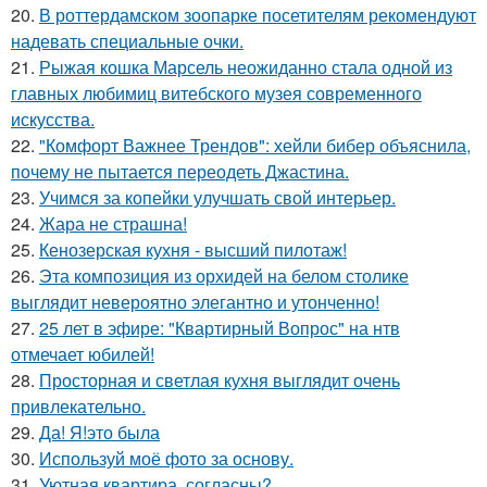
20.
В роттердамском зоопарке посетителям рекомендуют
надевать специальные очки.
21.
Рыжая кошка Марсель неожиданно стала одной из
главных любимиц витебского музея современного
искусства.
22.
"Комфорт Важнее Трендов": хейли бибер объяснила,
почему не пытается переодеть Джастина.
23.
Учимся за копейки улучшать свой интерьер.
24.
Жара не страшна!
25.
Кенозерская кухня - высший пилотаж!
26.
Эта композиция из орхидей на белом столике
выглядит невероятно элегантно и утонченно!
27.
25 лет в эфире: "Квартирный Вопрос" на нтв
отмечает юбилей!
28.
Просторная и светлая кухня выглядит очень
привлекательно.
29.
Да! Я!это была
30.
Используй моё фото за основу.
31.
Уютная квартира, согласны?