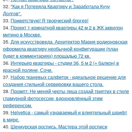
32.
"Как я Потеряла Квартиру и Заработала Кучу
Долгов".
33.
Приветствую! Я творческий блогер!
34.
Проект 1-комнатной квартиры 42 м 2 в ЖК аквилон
митино в Москве.
35.
Для искусствоведа. Архитектор Мария родионовская
оформила квартиру необычной конфигурации (план
будет в комментариях) площадью 72 кв.
36.
Интерьер квартиры - студии 36, 5 м 2 (+ балкон) в
красной поляне, Сочи.
37.
Набор тканевых салфеток - идеальное решение для
создания стильной сервировки вашего стола.
38.
Промпт: Не меняй черты лица создай триптих в стиле
гламурной фотосессии, вдохновлённый этим
референсом.
39.
Helvetica - самый узнаваемый и влиятельный шрифт
в мире.
40.
Шенкурская роспись. Мастера этой росписи