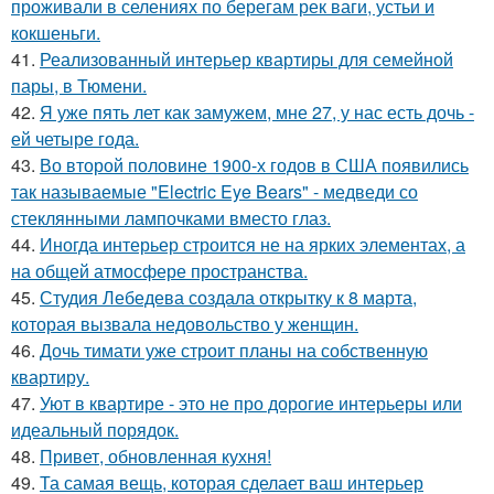
проживали в селениях по берегам рек ваги, устьи и
кокшеньги.
41.
Реализованный интерьер квартиры для семейной
пары, в Тюмени.
42.
Я уже пять лет как замужем, мне 27, у нас есть дочь -
ей четыре года.
43.
Во второй половине 1900-х годов в США появились
так называемые "Electric Eye Bears" - медведи со
стеклянными лампочками вместо глаз.
44.
Иногда интерьер строится не на ярких элементах, а
на общей атмосфере пространства.
45.
Студия Лебедева создала открытку к 8 марта,
которая вызвала недовольство у женщин.
46.
Дочь тимати уже строит планы на собственную
квартиру.
47.
Уют в квартире - это не про дорогие интерьеры или
идеальный порядок.
48.
Привет, обновленная кухня!
49.
Та самая вещь, которая сделает ваш интерьер