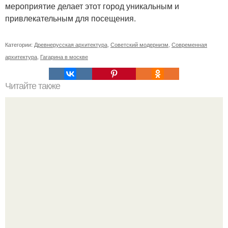
мероприятие делает этот город уникальным и
привлекательным для посещения.
Категории:
Древнерусская архитектура
,
Советский модернизм
,
Современная
архитектура
,
Гагарина в москве
Читайте также
Как поставить кровать в спальне. Влияние обстановки на
сон