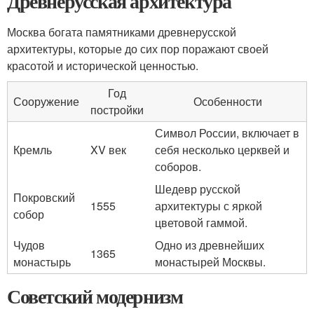
Древнерусская архитектура
Москва богата памятниками древнерусской
архитектуры, которые до сих пор поражают своей
красотой и исторической ценностью.
Год
Сооружение
Особенности
постройки
Символ России, включает в
Кремль
XV век
себя несколько церквей и
соборов.
Шедевр русской
Покровский
1555
архитектуры с яркой
собор
цветовой гаммой.
Чудов
Одно из древнейших
1365
монастырь
монастырей Москвы.
Советский модернизм