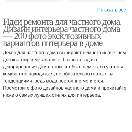
Показать все
Идеи ремонта для частного дома.
Коттедж в современном
Кантри в стиле
Дизайн интерьера частного дома
стиле
— 200 фото эксклюзивных
вариантов интерьера в доме
Кухни в английском
Декор для частного дома выбирают немного иначе, чем
Общий стиль
стиле
для квартир в мегаполисе. Главная задача
декорирования дома в том, чтобы в нем стало уютно и
комфортно находиться, не обязательно гнаться за
тенденциями, ведь мода постоянно меняется.
Кухня в американском
Кухня в стиле
Посмотрите фото дизайнов частного дома и прочитайте
стиле
ниже о самых лучших стилях для интерьера.
Стили для обработки
Современный стиль