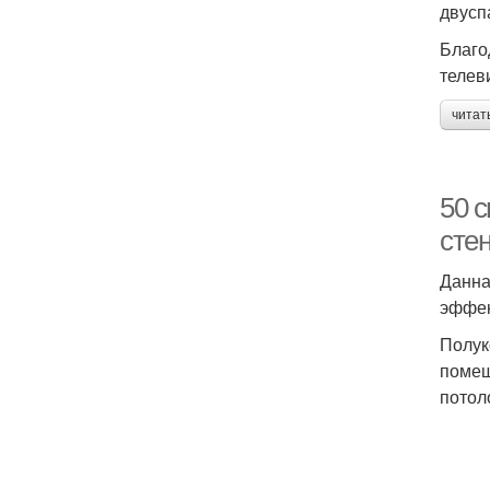
двусп
Благо
телев
читат
50 
сте
Данна
эффек
Полук
помещ
потол