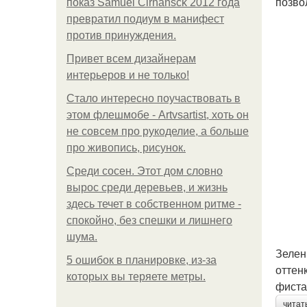
позво
показ Samuel Cirnansck 2012 года
превратил подиум в манифест
против принуждения.
Привет всем дизайнерам
интерьеров и не только!
Стало интересно поучаствовать в
этом флешмобе - Artvsartist, хоть он
не совсем про рукоделие, а больше
про живопись, рисунок.
Среди сосен. Этот дом словно
вырос среди деревьев, и жизнь
здесь течет в собственном ритме -
спокойно, без спешки и лишнего
шума.
Зелен
5 ошибок в планировке, из-за
оттен
которых вы теряете метры.
фиста
читат