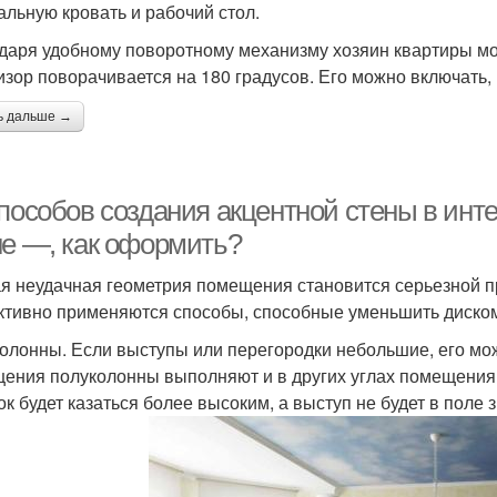
альную кровать и рабочий стол.
даря удобному поворотному механизму хозяин квартиры мо
изор поворачивается на 180 градусов. Его можно включать, к
ь дальше →
способов создания акцентной стены в инт
не —, как оформить?
я неудачная геометрия помещения становится серьезной п
тивно применяются способы, способные уменьшить диском
олонны. Если выступы или перегородки небольшие, его мо
ения полуколонны выполняют и в других углах помещения.
ок будет казаться более высоким, а выступ не будет в поле 