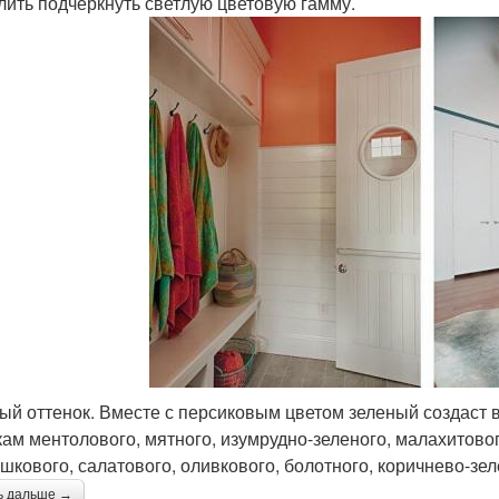
лить подчеркнуть светлую цветовую гамму.
ый оттенок. Вместе с персиковым цветом зеленый создаст 
кам ментолового, мятного, изумрудно-зеленого, малахитово
шкового, салатового, оливкового, болотного, коричнево-зел
ь дальше →