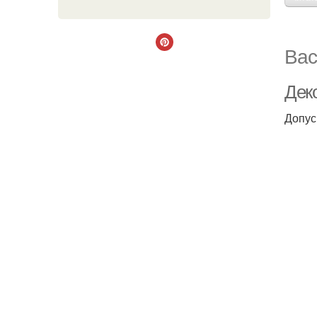
Вас
Деко
Допус