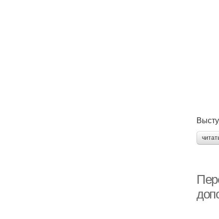
Высту
читат
Пер
доп