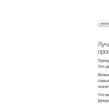
читат
Луч
про
Прежд
Это д
Можно
самые
значи
Что м
Декор