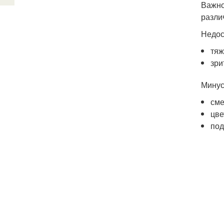
Важно
разли
Недос
тяж
зри
Минус
сме
цв
под