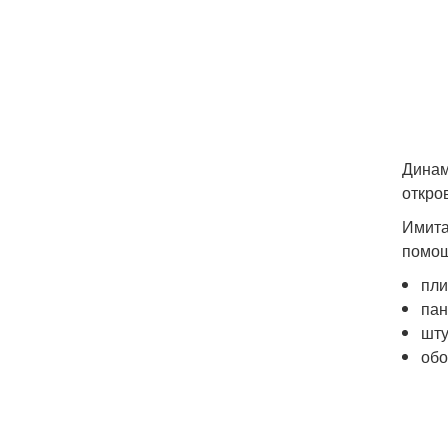
Динам
откро
Имита
помо
пли
пан
шту
обо