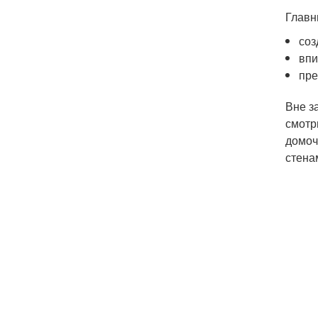
Главн
соз
впи
пре
Вне з
смотр
домоч
стена