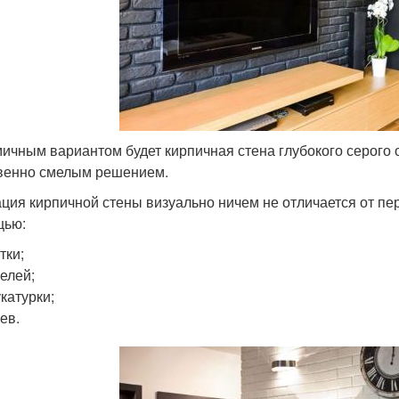
ичным вариантом будет кирпичная стена глубокого серого о
венно смелым решением.
ция кирпичной стены визуально ничем не отличается от пе
щью:
тки;
елей;
катурки;
ев.