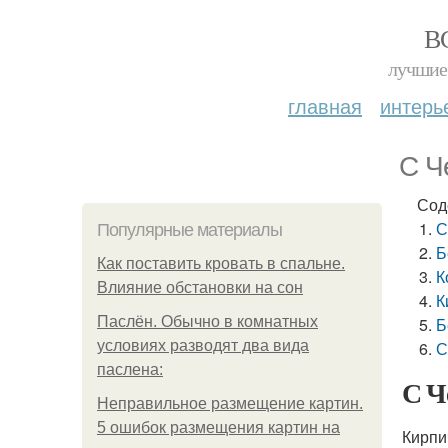
В
лучшие 
главная
интерь
С Ч
Сод
С
Популярные материалы
Б
Как поставить кровать в спальне.
К
Влияние обстановки на сон
К
Паслён. Обычно в комнатных
Б
условиях разводят два вида
С
паслена:
С Ч
Неправильное размещение картин.
5 ошибок размещения картин на
Кирпи