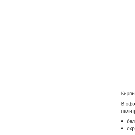
Кирпи
В офо
палит
бел
охр