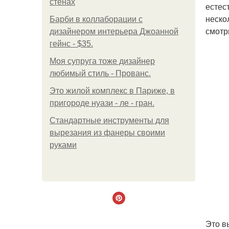
стенах
естес
неско
Барби в коллаборации с
смотр
дизайнером интерьера Джоанной
гейнс - $35.
Моя супруга тоже дизайнер
любимый стиль - Прованс.
Это жилой комплекс в Париже, в
пригороде нуази - ле - гран.
Стандартные инструменты для
вырезания из фанеры своими
руками
Это в