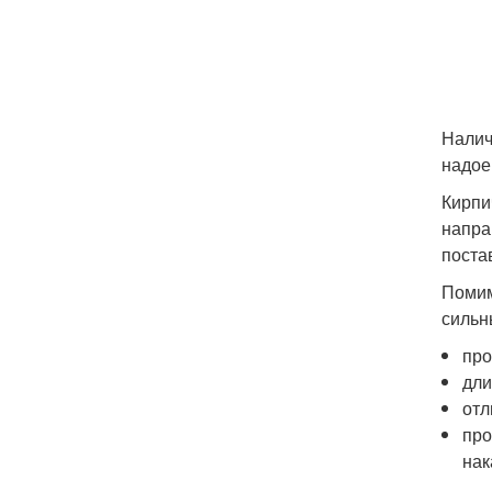
Налич
надое
Кирпи
напра
поста
Помим
сильн
про
дли
отл
про
нак