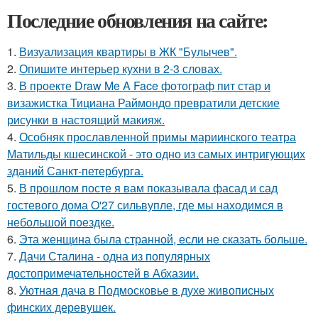
Последние обновления на сайте:
1.
Визуализация квартиры в ЖК "Булычев".
2.
Опишите интерьер кухни в 2-3 словах.
3.
В проекте Draw Me A Face фотограф пит стар и
визажистка Тициана Раймондо превратили детские
рисунки в настоящий макияж.
4.
Особняк прославленной примы мариинского театра
Матильды кшесинской - это одно из самых интригующих
зданий Санкт-петербурга.
5.
В прошлом посте я вам показывала фасад и сад
гостевого дома O'27 сильвупле, где мы находимся в
небольшой поездке.
6.
Эта женщина была странной, если не сказать больше.
7.
Дачи Сталина - одна из популярных
достопримечательностей в Абхазии.
8.
Уютная дача в Подмосковье в духе живописных
финских деревушек.