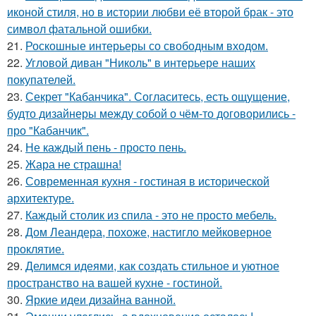
иконой стиля, но в истории любви её второй брак - это
символ фатальной ошибки.
21.
Роскошные интерьеры со свободным входом.
22.
Угловой диван "Николь" в интерьере наших
покупателей.
23.
Секрет "Кабанчика". Согласитесь, есть ощущение,
будто дизайнеры между собой о чём-то договорились -
про "Кабанчик".
24.
Не каждый пень - просто пень.
25.
Жара не страшна!
26.
Современная кухня - гостиная в исторической
архитектуре.
27.
Каждый столик из спила - это не просто мебель.
28.
Дом Леандера, похоже, настигло мейковерное
проклятие.
29.
Делимся идеями, как создать стильное и уютное
пространство на вашей кухне - гостиной.
30.
Яркие идеи дизайна ванной.