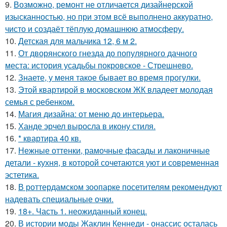
9.
Возможно, ремонт не отличается дизайнерской
изысканностью, но при этом всё выполнено аккуратно,
чисто и создаёт тёплую домашнюю атмосферу.
10.
Детская для мальчика 12, 6 м 2.
11.
От дворянского гнезда до популярного дачного
места: история усадьбы покровское - Стрешнево.
12.
Знаете, у меня такое бывает во время прогулки.
13.
Этой квартирой в московском ЖК владеет молодая
семья с ребенком.
14.
Магия дизайна: от меню до интерьера.
15.
Ханде эрчел выросла в икону стиля.
16.
* квартира 40 кв.
17.
Нежные оттенки, рамочные фасады и лаконичные
детали - кухня, в которой сочетаются уют и современная
эстетика.
18.
В роттердамском зоопарке посетителям рекомендуют
надевать специальные очки.
19.
18+. Часть 1. неожиданный конец.
20.
В истории моды Жаклин Кеннеди - онассис осталась