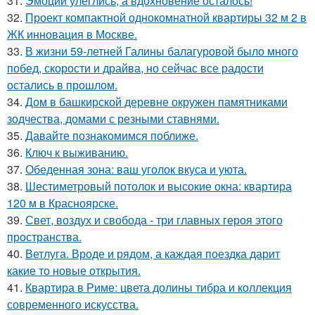
31.
Эмоции улеглись, а вдохновение осталось!
32.
Проект компактной однокомнатной квартиры 32 м 2 в
ЖК инновация в Москве.
33.
В жизни 59-летней Галины балагуровой было много
побед, скорости и драйва, но сейчас все радости
остались в прошлом.
34.
Дом в башкирской деревне окружен памятниками
зодчества, домами с резными ставнями.
35.
Давайте познакомимся поближе.
36.
Ключ к выживанию.
37.
Обеденная зона: ваш уголок вкуса и уюта.
38.
Шестиметровый потолок и высокие окна: квартира
120 м в Красноярске.
39.
Свет, воздух и свобода - три главных героя этого
пространства.
40.
Ветлуга. Вроде и рядом, а каждая поездка дарит
какие то новые открытия.
41.
Квартира в Риме: цвета долины тибра и коллекция
современного искусства.