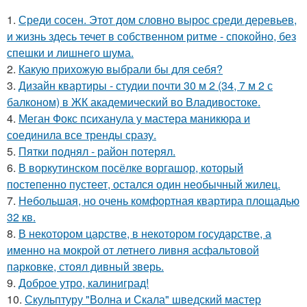
1.
Среди сосен. Этот дом словно вырос среди деревьев,
и жизнь здесь течет в собственном ритме - спокойно, без
спешки и лишнего шума.
2.
Какую прихожую выбрали бы для себя?
3.
Дизайн квартиры - студии почти 30 м 2 (34, 7 м 2 с
балконом) в ЖК академический во Владивостоке.
4.
Меган Фокс психанула у мастера маникюра и
соединила все тренды сразу.
5.
Пятки поднял - район потерял.
6.
В воркутинском посёлке воргашор, который
постепенно пустеет, остался один необычный жилец.
7.
Небольшая, но очень комфортная квартира площадью
32 кв.
8.
В некотором царстве, в некотором государстве, а
именно на мокрой от летнего ливня асфальтовой
парковке, стоял дивный зверь.
9.
Доброе утро, калиниград!
10.
Скульптуру "Волна и Скала" шведский мастер