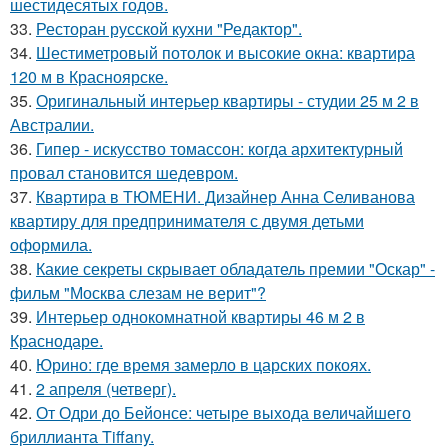
шестидесятых годов.
33.
Ресторан русской кухни "Редактор".
34.
Шестиметровый потолок и высокие окна: квартира
120 м в Красноярске.
35.
Оригинальный интерьер квартиры - студии 25 м 2 в
Австралии.
36.
Гипер - искусство томассон: когда архитектурный
провал становится шедевром.
37.
Квартира в ТЮМЕНИ. Дизайнер Анна Селиванова
квартиру для предпринимателя с двумя детьми
оформила.
38.
Какие секреты скрывает обладатель премии "Оскар" -
фильм "Москва слезам не верит"?
39.
Интерьер однокомнатной квартиры 46 м 2 в
Краснодаре.
40.
Юрино: где время замерло в царских покоях.
41.
2 апреля (четверг).
42.
От Одри до Бейонсе: четыре выхода величайшего
бриллианта Tiffany.