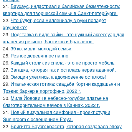
21.
Баухаус, индастриал и балийская безмятежность:
квартира для творческой семьи в Санкт-петербурге.
22.
Что будет, если миллениалу в руки попадёт
хрущёвка?
23.
Подставка в виде зайки - это нужный аксессуар для
хранения резинок, бантиков и браслетов.
24.
39 кв. м для молодой семьи.
25.
Резное деревянное панно.
26.
Каждый столик из спила - это не просто мебель.
27.
Загадка, которая так и осталась неразгаданной.
28.
Эмоции улеглись, а вдохновение осталось!
29.
Итальянская готика: свадьба Кортни кардашьян и
Трэвис баркер в портофино, 2022 г.
30.
Мила Йовович в небесно-голубом платье на
благотворительном вечере в Каннах, 2022 г.
31.
Новый визуальная симфония - проект студии
Suninroom с освещением Freya.
32.
Бригитта Бауэр: красота, которая создавала эпоху