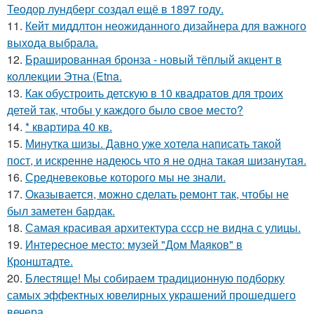
Теодор лундберг создал ещё в 1897 году.
11.
Кейт миддлтон неожиданного дизайнера для важного
выхода выбрала.
12.
Брашированная бронза - новый тёплый акцент в
коллекции Этна (Etna.
13.
Как обустроить детскую в 10 квадратов для троих
детей так, чтобы у каждого было свое место?
14.
* квартира 40 кв.
15.
Минутка шизы. Давно уже хотела написать такой
пост, и искренне надеюсь что я не одна такая шизанутая.
16.
Средневековье которого мы не знали.
17.
Оказывается, можно сделать ремонт так, чтобы не
был заметен бардак.
18.
Самая красивая архитектура ссср не видна с улицы.
19.
Интересное место: музей "Дом Маяков" в
Кронштадте.
20.
Блестяще! Мы собираем традиционную подборку
самых эффектных ювелирных украшений прошедшего
вечера.