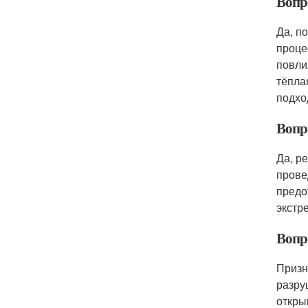
Вопро
Да, п
проце
повли
тёпла
подхо
Вопр
Да, р
прове
предо
экстр
Вопр
Призн
разру
откры