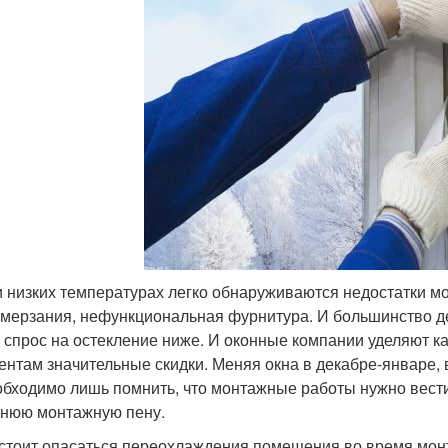
 низких температурах легко обнаруживаются недостатки м
мерзания, нефункциональная фурнитура. И большинство д
 спрос на остекление ниже. И оконные компании уделяют к
ентам значительные скидки. Меняя окна в декабре-январе,
бходимо лишь помнить, что монтажные работы нужно вести
нюю монтажную пену.
стоит опасаться переохлаждения помещения во время монт