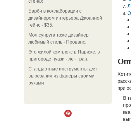
стенах
Л
Барби в коллаборации с
О
дизайнером интерьера Джоанной
гейнс - $35.
Моя супруга тоже дизайнер
любимый стиль - Прованс.
Это жилой комплекс в Париже, в
Опт
пригороде нуази - ле - гран.
Стандартные инструменты для
Хотит
вырезания из фанеры своими
расск
руками
при о
В т
про
ква
вып