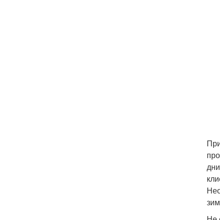
При
про
дни
кли
Нео
зим
Не 