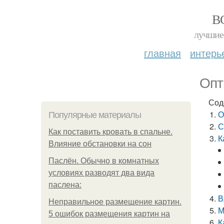
В
лучшие 
главная
интерь
Опт
Сод
О
Популярные материалы
С
Как поставить кровать в спальне.
К
Влияние обстановки на сон
Паслён. Обычно в комнатных
условиях разводят два вида
паслена:
В
Неправильное размещение картин.
М
5 ошибок размещения картин на
К