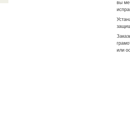
вы ме
испра
Устан
защищ
Заказ
грамо
или о