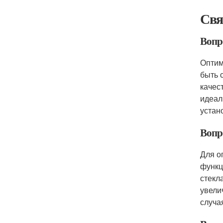
Свя
Вопр
Оптим
быть 
качес
идеал
устан
Вопро
Для о
функц
стекл
увели
случа