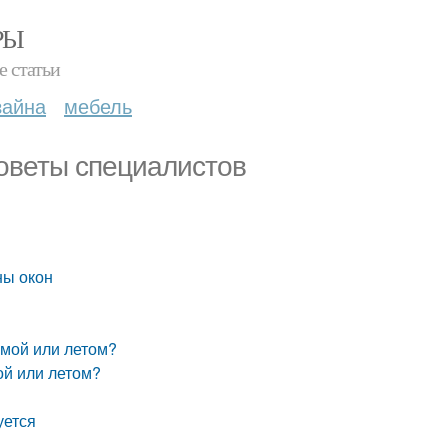
РЫ
е статьи
зайна
мебель
оветы специалистов
ны окон
имой или летом?
ой или летом?
уется