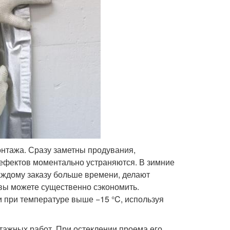
онтажа. Сразу заметны продувания,
ефектов моментально устраняются. В зимние
аждому заказу больше времени, делают
 вы можете существенно сэкономить.
 при температуре выше −15 °C, используя
ажных работ. При остеклении проема его