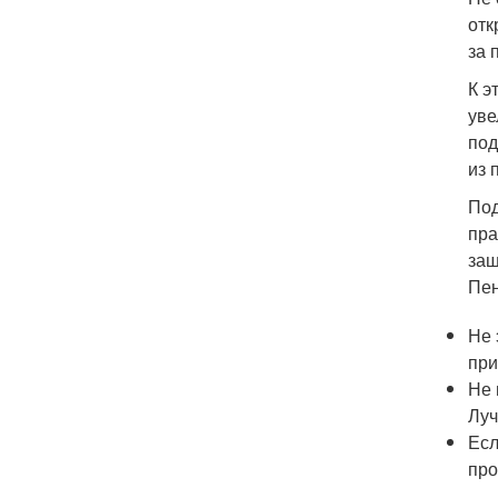
отк
за 
К э
уве
под
из 
Под
пра
защ
Пен
Не 
при
Не 
Луч
Есл
про