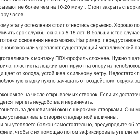
рывают не более чем на 10-20 минут. Стоит закрыть створк
пару часов.
тому этапу остекления стоит отнестись серьезно. Хорошо п
личить срок службы окна на 5-15 лет. В большинстве случа
готовки основания невозможно. Например, перед установ
пеноблоков или укрепляют существующий металлический па
готавливать к монтажу ПВХ-профиль сложнее. Нужно тщат
вило, пластик на лоджии монтируют на опору из пеноблоко
ищает от холода, устойчива к сильному ветру. Недостаток 
облочную кладку нужно зачищать от воздействия окружаю
экономьте на числе открываемых створок. Если их достаточ
дется терпеть неудобства и нервничать.
гонитесь за дешевизной окон с широкими створками. Они мо
ше устанавливать створки стандартной величины.
и вы утепляете балкон самостоятельно, предупредите об э
фили, чтобы с их помощью потом зафиксировать утеплитель