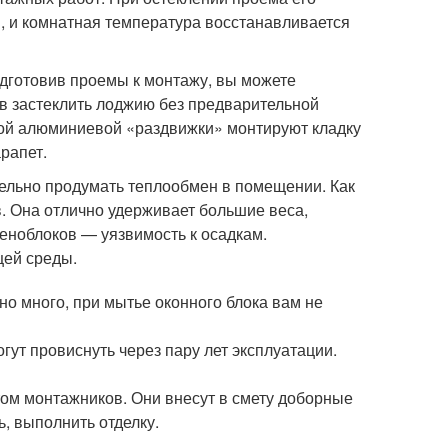
и, и комнатная температура восстанавливается
одготовив проемы к монтажу, вы можете
ев застеклить лоджию без предварительной
кой алюминиевой «раздвижки» монтируют кладку
рапет.
ельно продумать теплообмен в помещении. Как
в. Она отлично удерживает большие веса,
пеноблоков — уязвимость к осадкам.
щей среды.
но много, при мытье оконного блока вам не
гут провиснуть через пару лет эксплуатации.
том монтажников. Они внесут в смету доборные
, выполнить отделку.