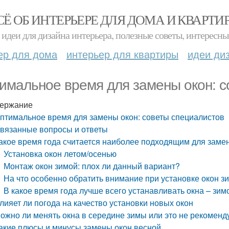
СЁ ОБ ИНТЕРЬЕРЕ ДЛЯ ДОМА И КВАРТИ
идеи для дизайна интерьера, полезные советы, интересны
ер для дома
интерьер для квартиры
идеи ди
имальное время для замены окон: с
ержание
птимальное время для замены окон: советы специалистов
вязанные вопросы и ответы
акое время года считается наиболее подходящим для заме
Установка окон летом/осенью
Монтаж окон зимой: плох ли данный вариант?
На что особенно обратить внимание при установке окон з
В какое время года лучше всего устанавливать окна – зим
лияет ли погода на качество установки новых окон
ожно ли менять окна в середине зимы или это не рекоменд
акие плюсы и минусы замены окон весной