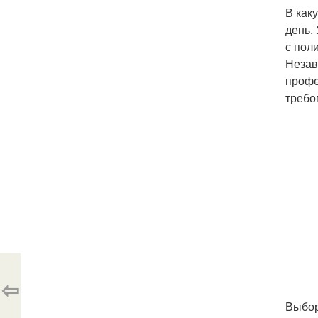
В как
день.
с пол
Незав
профе
требо
⇦
Выбор