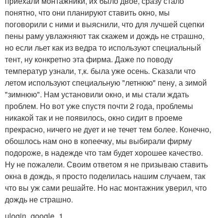
приехали монтажники, их было двое, сразу стало
понятно, что они планируют ставить окно, мы
поговорили с ними и выяснили, что для лучшей сцепки
пены раму увлажняют так скажем и дождь не страшно,
но если льет как из ведра то используют специальный
тент, ну конкретно эта фирма. Даже по поводу
температур узнали, т,к. была уже осень. Сказали что
летом используют специальную "летнюю" пену, а зимой
"зимнюю". Нам установили окно, и мы стали ждать
проблем. Но вот уже спустя почти 2 года, проблемы
никакой так и не появилось, окно сидит в проеме
прекрасно, ничего не дует и не течет тем более. Конечно,
обошлось нам оно в копеечку, мы выбирали фирму
подороже, в надежде что там будет хорошее качество.
Ну не пожалели. Своим ответом я не призываю ставить
окна в дождь, я просто поделилась нашим случаем, так
что вы уж сами решайте. Но нас монтажник уверил, что
дождь не страшно.
ulogin_google_1…