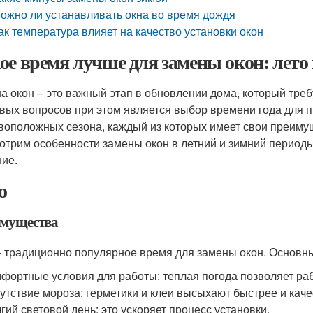
ожно ли устанавливать окна во время дождя
ак температура влияет на качество установки окон
ое время лучше для замены окон: лето
а окон – это важный этап в обновлении дома, который тре
вых вопросов при этом является выбор времени года для пр
воположных сезона, каждый из которых имеет свои преимущ
отрим особенности замены окон в летний и зимний период
ие.
о
мущества
– традиционно популярное время для замены окон. Основн
фортные условия для работы: теплая погода позволяет ра
утствие мороза: герметики и клеи высыхают быстрее и каче
гий световой день: это ускоряет процесс установки.