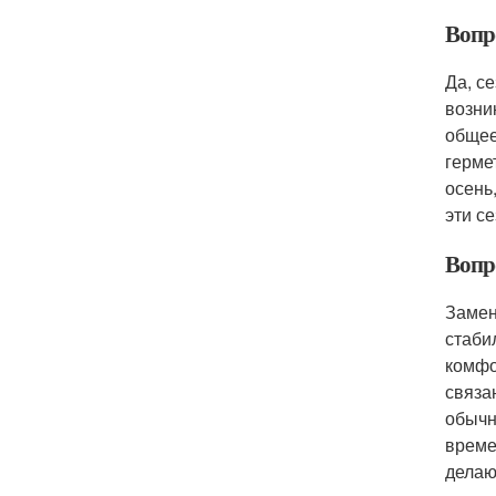
Вопро
Да, с
возни
общее
герме
осень
эти с
Вопр
Замен
стаби
комфо
связа
обычн
време
делаю