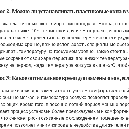
ос 2: Можно ли устанавливать пластиковые окна в 
овка пластиковых окон в морозную погоду возможна, но тре
ратурах ниже -10°C герметик и другие материалы, использу
тва, что может привести к нарушению герметичности и ухуд
необходима срочно, важно использовать специальные обогр
рживать температуру на требуемом уровне. Также стоит в
ые сохраняют свои характеристики при низких температурах
овку на период, когда температура воздуха выше -5°C, что
ос 3: Какое оптимальное время для замены окон, е
альное время для замены окон с учётом комфорта жителей 
а обычно мягкая, и температура воздуха позволяет провод
вающих. Кроме того, в весенне-летний период меньше вер
елает процесс установки более предсказуемым и комфортн
, что снижает риски связанные с охлаждением помещения в
 время позволяет минимизировать неудобства для жителей 