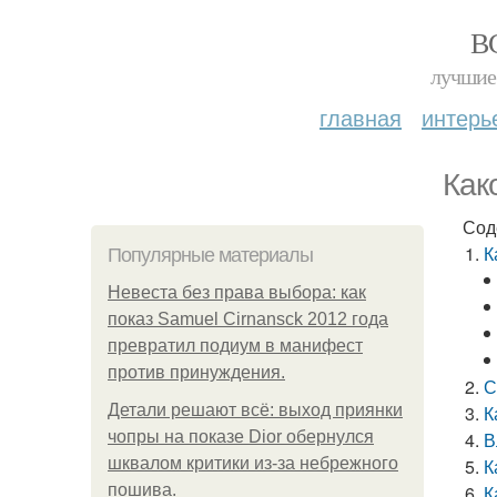
В
лучшие 
главная
интерь
Как
Сод
К
Популярные материалы
Невеста без права выбора: как
показ Samuel Cirnansck 2012 года
превратил подиум в манифест
против принуждения.
С
Детали решают всё: выход приянки
К
чопры на показе Dior обернулся
В
шквалом критики из-за небрежного
К
пошива.
К