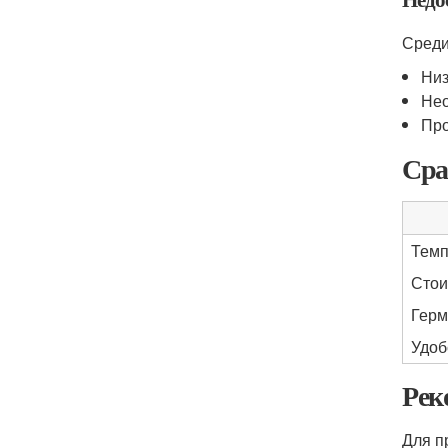
Среди
Низ
Нео
Про
Сра
Темп
Стои
Герм
Удоб
Рек
Для п