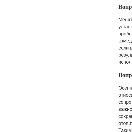
Вопр
Менят
устан
пробл
замед
если 
резул
испол
Вопро
Осенн
относ
сопро
важно
сохра
отопи
Таким