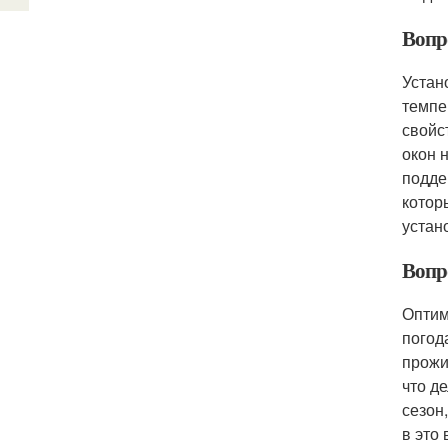
Вопр
Устан
темпе
свойс
окон 
подде
котор
устан
Вопр
Оптим
погод
прожи
что д
сезон
в это