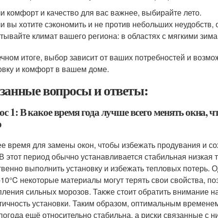
и комфорт и качество для вас важнее, выбирайте лето.
и вы хотите сэкономить и не против небольших неудобств, 
тывайте климат вашего региона: в областях с мягкими зим
ечном итоге, выбор зависит от ваших потребностей и возмо
овку и комфорт в вашем доме.
занные вопросы и ответы:
с 1: В какое время года лучше всего менять окна, 
о
е время для замены окон, чтобы избежать продувания и со
 В этот период обычно устанавливается стабильная низкая 
твенно выполнить установку и избежать тепловых потерь. О
-10°C некоторые материалы могут терять свои свойства, п
пления сильных морозов. Также стоит обратить внимание на
тичность установки. Таким образом, оптимальным временем
 погода ещё относительно стабильна, а риски связанные с