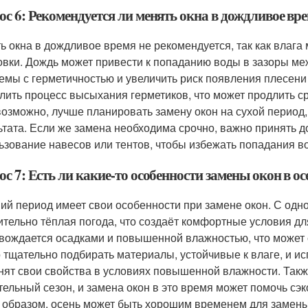
ос 6: Рекомендуется ли менять окна в дождливое вр
ь окна в дождливое время не рекомендуется, так как влага
овки. Дождь может привести к попаданию воды в зазоры меж
емы с герметичностью и увеличить риск появления плесени 
лить процесс высыхания герметиков, что может продлить сро
возможно, лучше планировать замену окон на сухой период,
ьтата. Если же замена необходима срочно, важно принять 
ьзование навесов или тентов, чтобы избежать попадания в
с 7: Есть ли какие-то особенности замены окон в о
ий период имеет свои особенности при замене окон. С одн
ительно тёплая погода, что создаёт комфортные условия для
вождается осадками и повышенной влажностью, что может 
 тщательно подбирать материалы, устойчивые к влаге, и ис
нят свои свойства в условиях повышенной влажности. Также
тельный сезон, и замена окон в это время может помочь сэ
 образом, осень может быть хорошим временем для замены