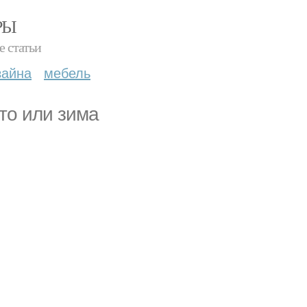
РЫ
е статьи
зайна
мебель
то или зима