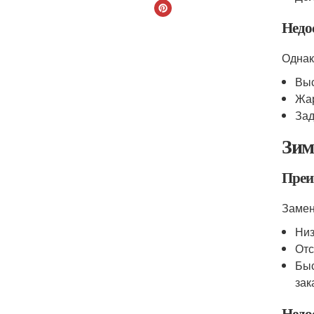
Недо
Однак
Выс
Жар
Зад
Зим
Преи
Замен
Низ
Отс
Быс
зак
Недо