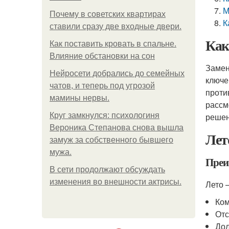
М
Почему в советских квартирах
К
ставили сразу две входные двери.
Как
Как поставить кровать в спальне.
Влияние обстановки на сон
Замен
Нейросети добрались до семейных
ключе
чатов, и теперь под угрозой
проти
мамины нервы.
рассм
Круг замкнулся: психологиня
решен
Вероника Степанова снова вышла
Лет
замуж за собственного бывшего
мужа.
Преи
В сети продолжают обсуждать
изменения во внешности актрисы.
Лето 
Ком
Отс
Дол