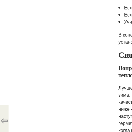
Есл
Есл
Учи
В кон
устан
Свя
Вопро
тепл
Лучше
зима.
качес
ниже 
насту
⇦
герме
когда