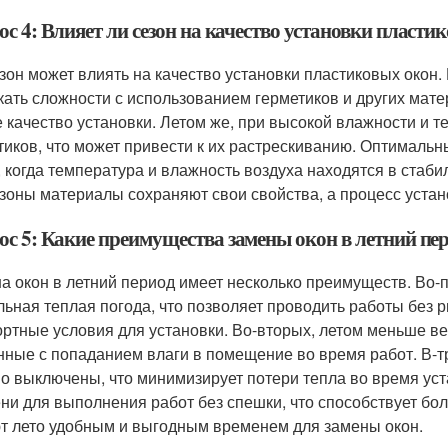
с 4: Влияет ли сезон на качество установки пласти
езон может влиять на качество установки пластиковых окон.
кать сложности с использованием герметиков и других мате
 качество установки. Летом же, при высокой влажности и 
тиков, что может привести к их растрескиванию. Оптимальн
, когда температура и влажность воздуха находятся в стаб
езоны материалы сохраняют свои свойства, а процесс устан
ос 5: Какие преимущества замены окон в летний пе
а окон в летний период имеет несколько преимуществ. Во-
льная теплая погода, что позволяет проводить работы без 
ртные условия для установки. Во-вторых, летом меньше вер
нные с попаданием влаги в помещение во время работ. В-т
о выключены, что минимизирует потери тепла во время уст
ни для выполнения работ без спешки, что способствует бол
т лето удобным и выгодным временем для замены окон.