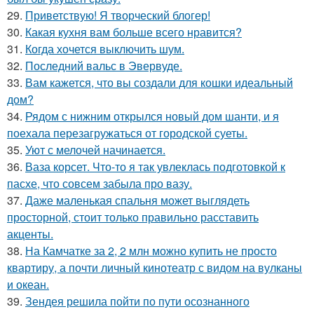
29.
Приветствую! Я творческий блогер!
30.
Какая кухня вам больше всего нравится?
31.
Когда хочется выключить шум.
32.
Последний вальс в Эвервуде.
33.
Вам кажется, что вы создали для кошки идеальный
дом?
34.
Рядом с нижним открылся новый дом шанти, и я
поехала перезагружаться от городской суеты.
35.
Уют с мелочей начинается.
36.
Ваза корсет. Что-то я так увлеклась подготовкой к
пасхе, что совсем забыла про вазу.
37.
Даже маленькая спальня может выглядеть
просторной, стоит только правильно расставить
акценты.
38.
На Камчатке за 2, 2 млн можно купить не просто
квартиру, а почти личный кинотеатр с видом на вулканы
и океан.
39.
Зендея решила пойти по пути осознанного