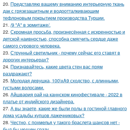
20.
Представляю вашему вниманию интерьерную ткань
дак с грязезашитным и водоотталкивающим
тефлоновым покрытием производства Турции.
21.
/9 "А" в эрмитаже/.
22.
Скромная просьба, произнесённая с искренностью и
детской наивностью, способна смягчить сердце даже
самого сурового человека.
23.
Струнный светильник - почему сейчас его ставят в
дорогих интерьерах?
24.
Признавайтесь, какие цвета стен вас прям
раздражают?
25.
Молодая девушка, 100\xA9 сходство, с длинными,
густыми волосами.
26.
Айшвария рай на каннском кинофестивале - 2022 в
платье от индийского дизайнера.
27.
А вы знаете, какие же были полы в гостиной главного
дома усадьбы купцов лажечниковых?
28.
Честно, с похмелья у такого браслета шансов нет -
был бы укушен сразу.