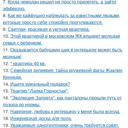
7.
Когда чемодан решил не просто прилететь, а зайти
эффектно.
8.
Как же кайфушно наблюдать за известными людьми,
которые просто себе спокойно прогуливаются.
9.
Светлая, красивая и уютная квартира.
10.
Этой квартирой в московском ЖК владеет молодая
семья с ребенком.
11.
Оказывается бабушкин шик в интерьере может быть
модным!
12.
* квартира 40 кв.
13.
Семейная реликвия: тайна кружевной фаты Жаклин
Кеннеди.
14.
Ищете идеальный подарок?
15.
Трактир "Лапка Горностая".
16.
"Эволюция Запрета": как панталоны прошли путь от
позора до нормы.
17.
Наверное, любовь к интерьеру у меня была всегда.
18.
Инжeнepная доска для пола.
19.
Уважаемые одногруппники, очень требуется совет.