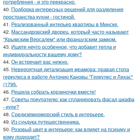
потребления - и это прекрасно.
40.
Подборка интересных решений для разделения
пространства кухни - гостиной.
41.
Реализованный интерьер квартиры в Минске.
42.
Массандровский дворец, который часто называют
"Крымским Версалем" или французским замком.
43.
Ищете нечто особенное, что добавит тепла и
индивидуальности вашему дому?
44.
Он встречает вас нежно.
45.
Невероятная детализация мрамора: правая стопа
геркулеса в работе Антонио Кановы "Геркулес и Лихас"
(1795.
46.
Решила собрать корзиночки вместе!
47.
Советы покупателю: как спланировать фасад шкафа
- купе?
48.
Средиземноморский стиль в интерьере.
49.
Из сундука путешественника.
50.
Розовый цвет в интерьере: как влияет на психику и
кому подходит?