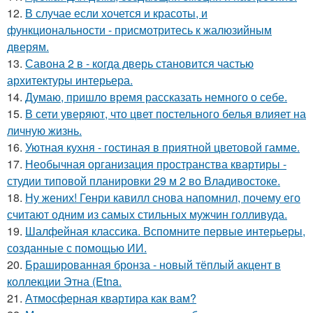
12.
В случае если хочется и красоты, и
функциональности - присмотритесь к жалюзийным
дверям.
13.
Савона 2 в - когда дверь становится частью
архитектуры интерьера.
14.
Думаю, пришло время рассказать немного о себе.
15.
В сети уверяют, что цвет постельного белья влияет на
личную жизнь.
16.
Уютная кухня - гостиная в приятной цветовой гамме.
17.
Необычная организация пространства квартиры -
студии типовой планировки 29 м 2 во Владивостоке.
18.
Ну жених! Генри кавилл снова напомнил, почему его
считают одним из самых стильных мужчин голливуда.
19.
Шалфейная классика. Вспомните первые интерьеры,
созданные с помощью ИИ.
20.
Брашированная бронза - новый тёплый акцент в
коллекции Этна (Etna.
21.
Атмосферная квартира как вам?