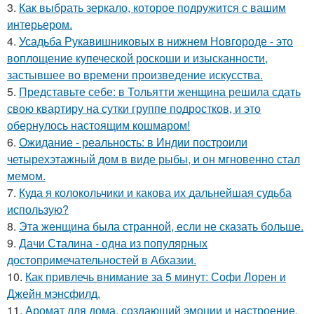
3.
Как выбрать зеркало, которое подружится с вашим
интерьером.
4.
Усадьба Рукавишниковых в нижнем Новгороде - это
воплощение купеческой роскоши и изысканности,
застывшее во времени произведение искусства.
5.
Представьте себе: в Тольятти женщина решила сдать
свою квартиру на сутки группе подростков, и это
обернулось настоящим кошмаром!
6.
Ожидание - реальность: в Индии построили
четырехэтажный дом в виде рыбы, и он мгновенно стал
мемом.
7.
Куда я колокольчики и какова их дальнейшая судьба
использую?
8.
Эта женщина была странной, если не сказать больше.
9.
Дачи Сталина - одна из популярных
достопримечательностей в Абхазии.
10.
Как привлечь внимание за 5 минут: Софи Лорен и
Джейн мэнсфилд.
11.
Аромат для дома, создающий эмоции и настроение.