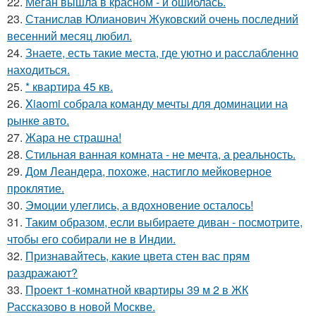
22.
Меган вышла в красном - и ошиблась.
23.
Станислав Юлианович Жуковский очень последний
весенний месяц любил.
24.
Знаете, есть такие места, где уютно и расслабленно
находиться.
25.
* квартира 45 кв.
26.
Xiaomi собрала команду мечты для доминации на
рынке авто.
27.
Жара не страшна!
28.
Стильная ванная комната - не мечта, а реальность.
29.
Дом Леандера, похоже, настигло мейковерное
проклятие.
30.
Эмоции улеглись, а вдохновение осталось!
31.
Таким образом, если выбираете диван - посмотрите,
чтобы его собирали не в Индии.
32.
Признавайтесь, какие цвета стен вас прям
раздражают?
33.
Проект 1-комнатной квартиры 39 м 2 в ЖК
Рассказово в новой Москве.