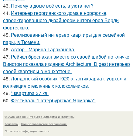
43.
Почему в доме всё есть, а уюта нет?
44.
Интерьер георгианского дома в норфолке,
спроектированного дизайнером интерьеров Берди
фортескью.
45.
Реализованный интерьер квартиры для семейной
пары, в Тюмени.
46.
Автор - Марина Тараканова.
47.
Рейчел броснахан вместе со своей шибой по кличке
Винстон показала изданию Architectural Digest интерьер
своей квартиры в манхэттене.
48.
Лондонский особняк 1920-х: антиквариат, уорхол и
коллекция стеклянных колокольчиков.
49.
* квартира 37 кв.
50.
Фестиваль "Петербургская Ярмарка".
© 2026 Всё об интерьере для дома и квартиры
Контакты
Пользовательское соглашение
Политика конфидециальности