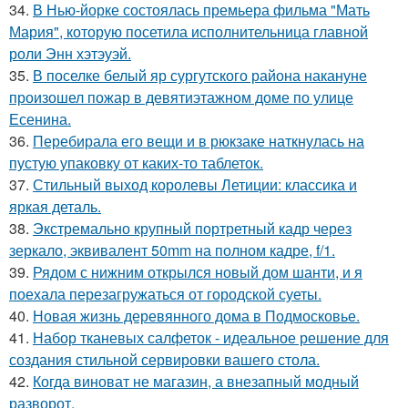
34.
В Нью-йорке состоялась премьера фильма "Мать
Мария", которую посетила исполнительница главной
роли Энн хэтэуэй.
35.
В поселке белый яр сургутского района накануне
произошел пожар в девятиэтажном доме по улице
Есенина.
36.
Перебирала его вещи и в рюкзаке наткнулась на
пустую упаковку от каких-то таблеток.
37.
Стильный выход королевы Летиции: классика и
яркая деталь.
38.
Экстремально крупный портретный кадр через
зеркало, эквивалент 50mm на полном кадре, f/1.
39.
Рядом с нижним открылся новый дом шанти, и я
поехала перезагружаться от городской суеты.
40.
Новая жизнь деревянного дома в Подмосковье.
41.
Набор тканевых салфеток - идеальное решение для
создания стильной сервировки вашего стола.
42.
Когда виноват не магазин, а внезапный модный
разворот.