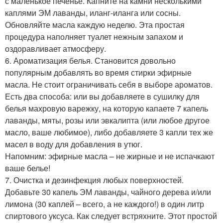
с маленькое печенье. Капните на камни несколькими
каплями ЭМ лаванды, иланг-иланга или сосны.
Обновляйте масла каждую неделю. Эта простая
процедура наполняет туалет нежным запахом и
оздоравливает атмосферу.
6. Ароматизация белья. Становится довольно
популярным добавлять во время стирки эфирные
масла. Не стоит ограничивать себя в выборе ароматов.
Есть два способа: или вы добавляете в сушилку для
белья махровую варежку, на которую капаете 7 капель
лаванды, мяты, розы или эвкалипта (или любое другое
масло, ваше любимое), либо добавляете 3 капли тех же
масел в воду для добавления в утюг.
Напомним: эфирные масла – не жирные и не испачкают
ваше белье!
7. Очистка и дезинфекция любых поверхностей.
Добавьте 30 капель ЭМ лаванды, чайного дерева и/или
лимона (30 каплей – всего, а не каждого!) в один литр
спиртового уксуса. Как следует встряхните. Этот простой