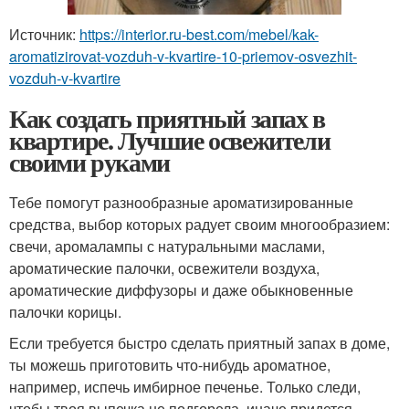
Источник:
https://interior.ru-best.com/mebel/kak-
aromatizirovat-vozduh-v-kvartire-10-priemov-osvezhit-
vozduh-v-kvartire
Как создать приятный запах в
квартире. Лучшие освежители
своими руками
Тебе помогут разнообразные ароматизированные
средства, выбор которых радует своим многообразием:
свечи, аромалампы с натуральными маслами,
ароматические палочки, освежители воздуха,
ароматические диффузоры и даже обыкновенные
палочки корицы.
Если требуется быстро сделать приятный запах в доме,
ты можешь приготовить что-нибудь ароматное,
например, испечь имбирное печенье. Только следи,
чтобы твоя выпечка не подгорела, иначе придется