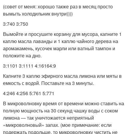
(совет от меня: хорошо также раз в месяц просто
вымыть холодильник внутри))))
3:740 3:750
Вымойте и просушите корзину для мусора, капните 1
каплю масла лаванды и 1 каплю чайного дерева на
аромакамень, кусочек марли или ватный тампон и
положите на дно.
3:1101 3:1111 4:16164:9
Капните 3 каплю эфирного масла лимона или мяты в
емкость с водой. Поставьте на 3 минуты.
4:246 4:256 5:761 5:771
В микроволновку время от времени можно ставить на
полную мощность на 30 секунд чашку воды с соком
лимона — так уничтожается неприятный
«микроволновый» запах. (мое примечание: если
подержать подольше, то микроволновку чистить не