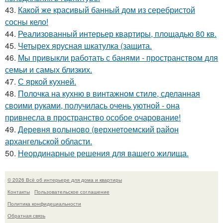
43.
Какой же красивый банный дом из серебристой
сосны кело!
44.
Реализованный интерьер квартиры, площадью 80 кв.
45.
Четырех ярусная шкатулка (защита.
46.
Мы привыкли работать с банями - пространством для
семьи и самых близких.
47.
С яркой кухней.
48.
Полочка на кухню в винтажном стиле, сделанная
своими руками, получилась очень уютной - она
привнесла в пространство особое очарование!
49.
Деревня волыново (верхнетоемский район
архангельской области.
50.
Неординарные решения для вашего жилища.
© 2026 Всё об интерьере для дома и квартиры
Контакты
Пользовательское соглашение
Политика конфидециальности
Обратная связь