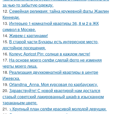
за чью-то забытую одежду.
12.
Семейная реликвия: тайна кружевной фаты Жаклин
Кеннеди.
13.
Интерьер 1-комнатной квартиры 36, 8 м 2 в ЖК
символ в Москве.
14.
Живем с картинами!
15.
В старой части Бухары есть интересное место,
достойное посещения.
16.
Колеус Apricot Pin: солнце в каждом листе!
17.
На основе моего селфи сделай фото не изменяя
черты моего лица.
18.
Реализация двухкомнатной квартиры в центре
Ижевска.
19.
Orlandina_Anna. Моя курсовая по карбаускису.
20.
Здравствуйте! С новой квартирой нам достался
старый советский лакированный шкаф в изысканном
тараканьем цвете.
21.
> Крупный план селфи красивой молодой девушки.