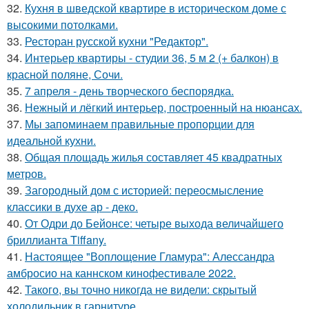
32.
Кухня в шведской квартире в историческом доме с
высокими потолками.
33.
Ресторан русской кухни "Редактор".
34.
Интерьер квартиры - студии 36, 5 м 2 (+ балкон) в
красной поляне, Сочи.
35.
7 апреля - день творческого беспорядка.
36.
Нежный и лёгкий интерьер, построенный на нюансах.
37.
Мы запоминаем правильные пропорции для
идеальной кухни.
38.
Общая площадь жилья составляет 45 квадратных
метров.
39.
Загородный дом с историей: переосмысление
классики в духе ар - деко.
40.
От Одри до Бейонсе: четыре выхода величайшего
бриллианта Tiffany.
41.
Настоящее "Воплощение Гламура": Алессандра
амбросио на каннском кинофестивале 2022.
42.
Такого, вы точно никогда не видели: скрытый
холодильник в гарнитуре.