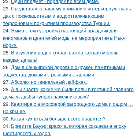
22.
Один предмет - порядок во всём доме.
23.
Представляю вашему вниманию интерьерную ткань
дак с грязезашитным и водоотталкивающим
тефлоновым покрытием производства Турции.
24.
Эмма стоун устроила настоящий праздник для
киноманов и ценителей моды на мероприятии в Нью-
йорке.
25.
В изучении родного края важна каждая мелочь,
каждая деталь!
26.
Дом в башкирской деревне окружен памятниками
зодчества, домами с резными ставнями.
27.
Абсолютно гениальный лайфхак.
28.
А вы знаете, какие же были полы в гостиной главного
дома усадьбы купцов лажечниковых?
29.
Квартира с атмосферой загородного дома и садом …
на крыше.
30.
Какая кухня вам больше всего нравится?
31.
Бригитта Бауэр: красота, которая создавала эпоху
шестидесятых годов.