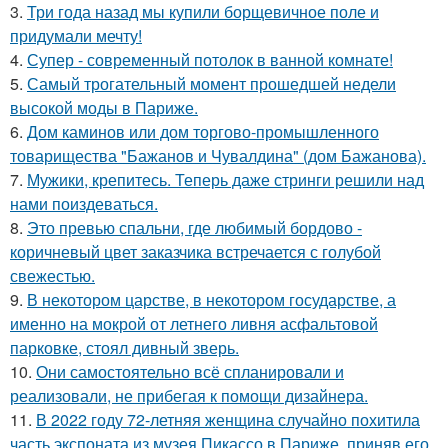
3.
Три года назад мы купили борщевичное поле и
придумали мечту!
4.
Супер - современный потолок в ванной комнате!
5.
Самый трогательный момент прошедшей недели
высокой моды в Париже.
6.
Дом каминов или дом торгово-промышленного
товарищества "Бажанов и Чувалдина" (дом Бажанова).
7.
Мужики, крепитесь. Теперь даже стринги решили над
нами поиздеваться.
8.
Это превью спальни, где любимый бордово -
коричневый цвет заказчика встречается с голубой
свежестью.
9.
В некотором царстве, в некотором государстве, а
именно на мокрой от летнего ливня асфальтовой
парковке, стоял дивный зверь.
10.
Они самостоятельно всё спланировали и
реализовали, не прибегая к помощи дизайнера.
11.
В 2022 году 72-летняя женщина случайно похитила
часть экспоната из музея Пикассо в Париже, приняв его