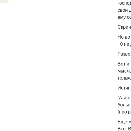
госпо
свои 
ему с
Скрин
Но во
10 не
Разве
Вот и
мысль
тольк
Истин
“А чт
больн
(про 
Еще м
Все. 