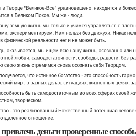
т в Творце "Великое-Все" уравновешено, находится в боже
ится в Великом Покое. Мы же - люди.
ашу земную жизнь мы только и учимся управляться с плотн
ами, экспериментируем. Нам нельзя без движухи. Никак нел
 в физической реальности нет и не может быть.
дь, оказывается, мы ищем всю нашу жизнь, осознанно или н
ютной любви, самодостаточности, свободы, радости, безгра
ю свою жизнь стремимся снова осознать себя Творцом.
 получается, что истинное богатство - это способность гар
еский мир : в разных делах, ситуациях, жизненных целях, з
пособность быть самодостаточным во всех сферах своей жи
стном, творческом.
ство - это реализованный Божественный потенциал человек
 отдаленное отношение.
 привлечь деньги проверенные способы