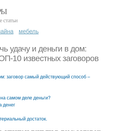
РЫ
е статьи
зайна
мебель
чь удачу и деньги в дом:
ОП-10 известных заговоров
 дом: заговор самый действующий способ –
 на самом деле деньги?
а денег
териальный достаток.