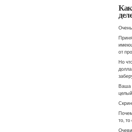
Как
дел
Очень
Приня
имеющ
от пр
Но чт
долла
забер
Ваша 
целый
Скрин
Почем
то, то
Очеви