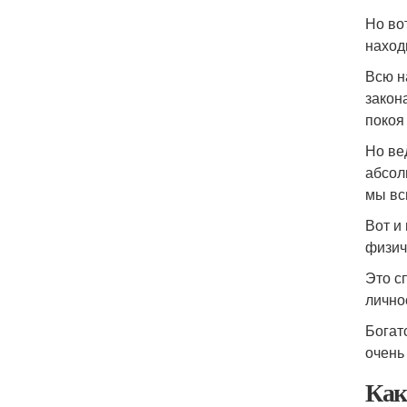
Но во
наход
Всю н
закон
покоя
Но ве
абсол
мы вс
Вот и
физич
Это с
лично
Богат
очень
Как