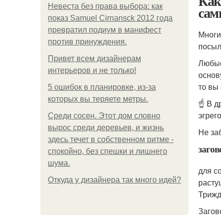
Как
Невеста без права выбора: как
сам
показ Samuel Cirnansck 2012 года
превратил подиум в манифест
Многи
против принуждения.
посыл
Привет всем дизайнерам
Любые
интерьеров и не только!
основ
то вы
5 ошибок в планировке, из-за
которых вы теряете метры.
☝️ В 
эгрег
Среди сосен. Этот дом словно
вырос среди деревьев, и жизнь
Не за
здесь течет в собственном ритме -
загов
спокойно, без спешки и лишнего
шума.
для с
Откуда у дизайнера так много идей?
расту
Трижд
Загов