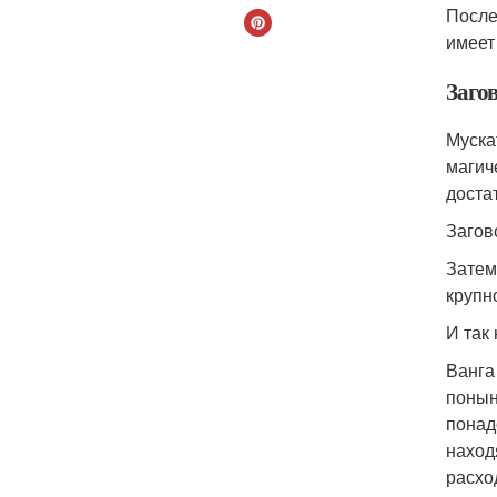
После
имеет
Заго
Муска
магич
доста
Загов
Затем
крупн
И так
Ванга
понын
понад
наход
расхо