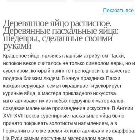
Показать все
Деревянное яйцо расписное.
Заготовка на
Деревянные яйца
Деревянные пасхальные яйца:
деревянные яйца
шедевры, сделанные своими
руками
Крашеное яйцо, являясь главным атрибутом Пасхи,
Винтажное яйцо
Яйцо в технике
испокон веков считалось не только символом веры, но и
сувениром, который принято преподносить в качестве
подарка близким людям. В канун праздника Пасхи
каждая верующая семья окрашивает и декорирует
куриные яйца, а мастера прикладного искусства
изготавливают их из любых подручных материалов,
создавая маленькие произведения искусства. В Англии
XVII-XVIII веков сувенирные пасхальные яйца было
принято покрывать золотистым напылением, а в
Германии в это же время их изготавливали из фарфора.
На Руси самым доступным материалом всегда