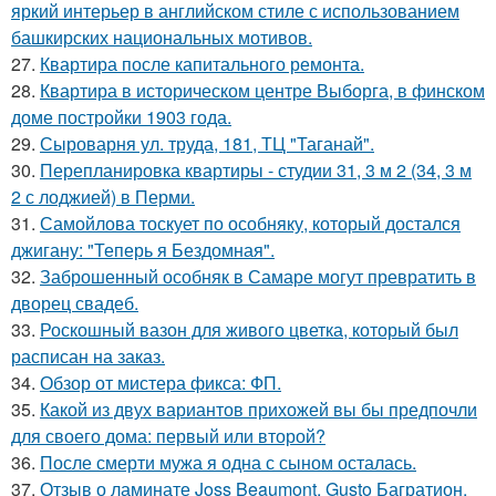
яркий интерьер в английском стиле с использованием
башкирских национальных мотивов.
27.
Квартира после капитального ремонта.
28.
Квартира в историческом центре Выборга, в финском
доме постройки 1903 года.
29.
Сыроварня ул. труда, 181, ТЦ "Таганай".
30.
Перепланировка квартиры - студии 31, 3 м 2 (34, 3 м
2 с лоджией) в Перми.
31.
Самойлова тоскует по особняку, который достался
джигану: "Теперь я Бездомная".
32.
Заброшенный особняк в Самаре могут превратить в
дворец свадеб.
33.
Роскошный вазон для живого цветка, который был
расписан на заказ.
34.
Обзор от мистера фикса: ФП.
35.
Какой из двух вариантов прихожей вы бы предпочли
для своего дома: первый или второй?
36.
После смерти мужа я одна с сыном осталась.
37.
Отзыв о ламинате Joss Beaumont, Gusto Багратион.