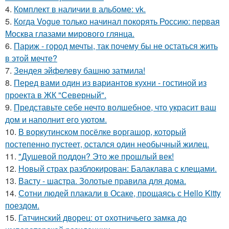
4.
Комплект в наличии в альбоме: vk.
5.
Когда Vogue только начинал покорять Россию: первая
Москва глазами мирового глянца.
6.
Париж - город мечты, так почему бы не остаться жить
в этой мечте?
7.
Зендея эйфелеву башню затмила!
8.
Перед вами один из вариантов кухни - гостиной из
проекта в ЖК "Северный".
9.
Представьте себе нечто волшебное, что украсит ваш
дом и наполнит его уютом.
10.
В воркутинском посёлке воргашор, который
постепенно пустеет, остался один необычный жилец.
11.
"Душевой поддон? Это же прошлый век!
12.
Новый страх разблокирован: Балаклава с клещами.
13.
Васту - шастра. Золотые правила для дома.
14.
Сотни людей плакали в Осаке, прощаясь с Hello Kitty
поездом.
15.
Гатчинский дворец: от охотничьего замка до