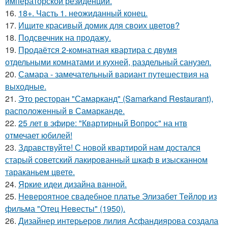
императорской резиденции.
16.
18+. Часть 1. неожиданный конец.
17.
Ищите красивый домик для своих цветов?
18.
Подсвечник на продажу.
19.
Продаётся 2-комнатная квартира с двумя
отдельными комнатами и кухней, раздельный санузел.
20.
Самара - замечательный вариант путешествия на
выходные.
21.
Это ресторан "Самарканд" (Samarkand Restaurant),
расположенный в Самарканде.
22.
25 лет в эфире: "Квартирный Вопрос" на нтв
отмечает юбилей!
23.
Здравствуйте! С новой квартирой нам достался
старый советский лакированный шкаф в изысканном
тараканьем цвете.
24.
Яркие идеи дизайна ванной.
25.
Невероятное свадебное платье Элизабет Тейлор из
фильма "Отец Невесты" (1950).
26.
Дизайнер интерьеров лилия Асфандиярова создала