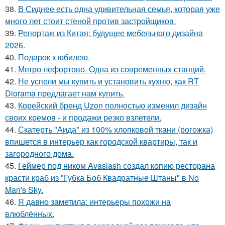
38.
В Сиднее есть одна удивительная семья, которая уже
много лет стоит стеной против застройщиков.
39.
Репортаж из Китая: будущее мебельного дизайна
2026.
40.
Подарок к юбилею.
41.
Метро лефортово. Одна из современных станций.
42.
Не успели мы купить и установить кухню, как RT
Diorama предлагает нам купить.
43.
Корейский бренд Uzon полностью изменил дизайн
своих кремов - и продажи резко взлетели.
44.
Скатерть "Аида" из 100% хлопковой ткани (рогожка)
впишется в интерьер как городской квартиры, так и
загородного дома.
45.
Геймер под ником Avaslash создал копию ресторана
красти краб из "Губка Боб Квадратные Штаны" в No
Man's Sky.
46.
Я давно заметила: интерьеры похожи на
влюблённых.