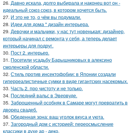
26.
Давно искала, долго выбирала и наконец вот он -
идеальный союз союз, в котором хочется быть.
27.
И это не то, о чём вы подумали.
28.
Идеи для дома * дизайн интерьера.
29.
Девочки и мальчики, у нас тут новенькая: дизайнер,
который начинал с ремонта у себя, а теперь делает
интерьеры для подруг.
30.
Пост 2. интерьер.
31.
Посетили усадьбу Барышниковых в алексино
смоленской области.
32.
Стиль против инсектофобии: в Японии создали
гиперреалистичные сумки в виде гигантских насекомых.
33.
Часть 2. про чистоту и не только.
34.
Последний вальс в Эвервуде.
35.
Заброшенный особняк в Самаре могут превратить в
дворец свадеб.
36.
Обеденная зона: ваш уголок вкуса и уюта.
37.
Загородный дом с историей: переосмысление
классики в духе ар - деко.