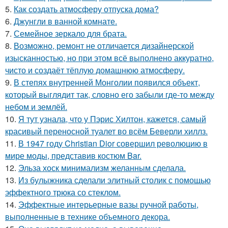
5.
Как создать атмосферу отпуска дома?
6.
Джунгли в ванной комнате.
7.
Семейное зеркало для брата.
8.
Возможно, ремонт не отличается дизайнерской
изысканностью, но при этом всё выполнено аккуратно,
чисто и создаёт тёплую домашнюю атмосферу.
9.
В степях внутренней Монголии появился объект,
который выглядит так, словно его забыли где-то между
небом и землёй.
10.
Я тут узнала, что у Пэрис Хилтон, кажется, самый
красивый переносной туалет во всём Беверли хиллз.
11.
В 1947 году Christian Dior совершил революцию в
мире моды, представив костюм Bar.
12.
Эльза хоск минимализм желанным сделала.
13.
Из булыжника сделали элитный столик с помощью
эффектного трюка со стеклом.
14.
Эффектные интерьерные вазы ручной работы,
выполненные в технике объемного декора.