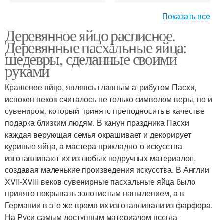
Показать все
Деревянное яйцо расписное.
Заготовка на
Яйца к пасхе
Деревянные пасхальные яйца:
деревянные яйца
шедевры, сделанные своими
руками
Крашеное яйцо, являясь главным атрибутом Пасхи,
Винтажное яйцо
Яйцо в технике
испокон веков считалось не только символом веры, но и
сувениром, который принято преподносить в качестве
подарка близким людям. В канун праздника Пасхи
каждая верующая семья окрашивает и декорирует
Поделка из
куриные яйца, а мастера прикладного искусства
деревянного яйца
изготавливают их из любых подручных материалов,
создавая маленькие произведения искусства. В Англии
XVII-XVIII веков сувенирные пасхальные яйца было
принято покрывать золотистым напылением, а в
Германии в это же время их изготавливали из фарфора.
На Руси самым доступным материалом всегда