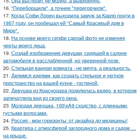
15.
Она выглядит не модно, а выверенно.
16.
"Переборщили", а точнее "перегорчили".
17.
Когда Софи Лорен выходила замуж за Карло понти в
1957 году, он пообещал ей "Самый Красивый дом в
Мире".
18.
На основе моего селфи сделай фото не изменяя
черты моего лица.
19.
Создай изображение девушки, сидящей в салоне
автомобиля в расслабленной, но уверенной позе.
20.
Стильная ванная комната - не мечта, а реальность.
21.
Делимся идеями, как создать стильное и уютное
пространство на вашей кухне - гостиной.
22.
Девушка из Краснодара поделилась видео, в котором
запечатлела вид из своего окна.
23.
Молодая девушка, 100\xA9 сходство, с длинными,
густыми волосами.
24.
Россия - мои горизонты: от дизайна до медицины!
25.
Квартира с атмосферой загородного дома и садом …
на крыше.