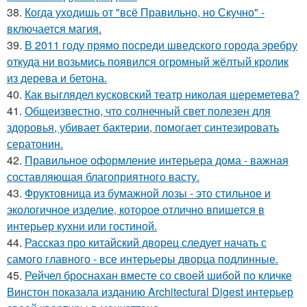
38.
Когда уходишь от "всё Правильно, но Скучно" -
включается магия.
39.
В 2011 году прямо посреди шведского города эребру
откуда ни возьмись появился огромный жёлтый кролик
из дерева и бетона.
40.
Как выглядел кусковский театр николая шереметева?
41.
Общеизвестно, что солнечный свет полезен для
здоровья, убивает бактерии, помогает синтезировать
сератонин.
42.
Правильное оформление интерьера дома - важная
составляющая благоприятного васту.
43.
Фруктовница из бумажной лозы - это стильное и
экологичное изделие, которое отлично впишется в
интерьер кухни или гостиной.
44.
Рассказ про китайский дворец следует начать с
самого главного - все интерьеры дворца подлинные.
45.
Рейчел броснахан вместе со своей шибой по кличке
Винстон показала изданию Architectural Digest интерьер