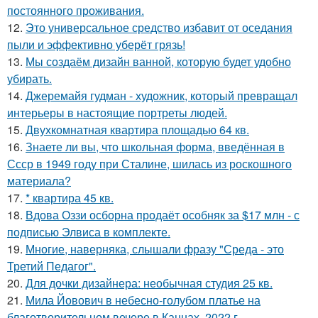
постоянного проживания.
12.
Это универсальное средство избавит от оседания
пыли и эффективно уберёт грязь!
13.
Мы создаём дизайн ванной, которую будет удобно
убирать.
14.
Джеремайя гудман - художник, который превращал
интерьеры в настоящие портреты людей.
15.
Двухкомнатная квартира площадью 64 кв.
16.
Знаете ли вы, что школьная форма, введённая в
Ссср в 1949 году при Сталине, шилась из роскошного
материала?
17.
* квартира 45 кв.
18.
Вдова Оззи осборна продаёт особняк за $17 млн - с
подписью Элвиса в комплекте.
19.
Многие, наверняка, слышали фразу "Среда - это
Третий Педагог".
20.
Для дочки дизайнера: необычная студия 25 кв.
21.
Мила Йовович в небесно-голубом платье на
благотворительном вечере в Каннах, 2022 г.