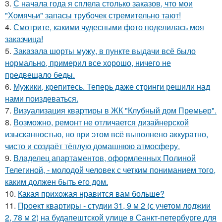
3.
С начала года я сплела столько заказов, что мои
"Хомячьи" запасы трубочек стремительно тают!
4.
Смотрите, какими чудесными фото поделилась моя
заказчица!
5.
Заказала шорты мужу, в пункте выдачи всё было
нормально, примерил все хорошо, ничего не
предвещало беды.
6.
Мужики, крепитесь. Теперь даже стринги решили над
нами поиздеваться.
7.
Визуализация квартиры в ЖК "Клубный дом Премьер".
8.
Возможно, ремонт не отличается дизайнерской
изысканностью, но при этом всё выполнено аккуратно,
чисто и создаёт тёплую домашнюю атмосферу.
9.
Владелец апартаментов, оформленных Полиной
Телегиной, - молодой человек с четким пониманием того,
каким должен быть его дом.
10.
Какая прихожая нравится вам больше?
11.
Проект квартиры - студии 31, 9 м 2 (с учетом лоджии
2, 78 м 2) на будапештской улице в Санкт-петербурге для