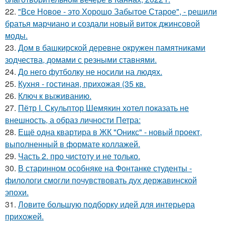
22.
"Все Новое - это Хорошо Забытое Старое", - решили
братья марчиано и создали новый виток джинсовой
моды.
23.
Дом в башкирской деревне окружен памятниками
зодчества, домами с резными ставнями.
24.
До него футболку не носили на людях.
25.
Кухня - гостиная, прихожая (35 кв.
26.
Ключ к выживанию.
27.
Пётр I. Скульптор Шемякин хотел показать не
внешность, а образ личности Петра:
28.
Ещё одна квартира в ЖК "Оникс" - новый проект,
выполненный в формате коллажей.
29.
Часть 2. про чистоту и не только.
30.
В старинном особняке на Фонтанке студенты -
филологи смогли почувствовать дух державинской
эпохи.
31.
Ловите большую подборку идей для интерьера
прихожей.