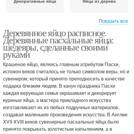
Декоративные яйца
Яйца из дерева
Показать все
Деревянное яйцо расписное.
Деревянные яйца
Яйца к пасхе
Деревянные пасхальные яйца:
шедевры, сделанные своими
руками
Крашеное яйцо, являясь главным атрибутом Пасхи,
Винтажное яйцо
Яйцо в технике
испокон веков считалось не только символом веры, но и
сувениром, который принято преподносить в качестве
подарка близким людям. В канун праздника Пасхи
каждая верующая семья окрашивает и декорирует
куриные яйца, а мастера прикладного искусства
изготавливают их из любых подручных материалов,
создавая маленькие произведения искусства. В Англии
XVII-XVIII веков сувенирные пасхальные яйца было
принято покрывать золотистым напылением, а в