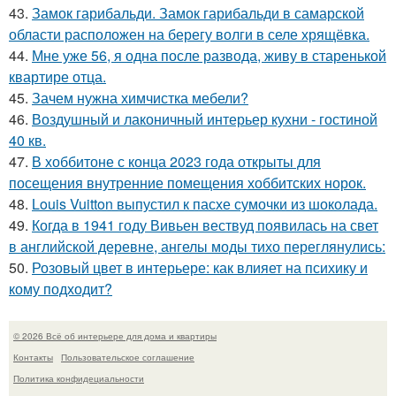
43.
Замок гарибальди. Замок гарибальди в самарской
области расположен на берегу волги в селе хрящёвка.
44.
Мне уже 56, я одна после развода, живу в старенькой
квартире отца.
45.
Зачем нужна химчистка мебели?
46.
Воздушный и лаконичный интерьер кухни - гостиной
40 кв.
47.
В хоббитоне с конца 2023 года открыты для
посещения внутренние помещения хоббитских норок.
48.
Louis Vuitton выпустил к пасхе сумочки из шоколада.
49.
Когда в 1941 году Вивьен вествуд появилась на свет
в английской деревне, ангелы моды тихо переглянулись:
50.
Розовый цвет в интерьере: как влияет на психику и
кому подходит?
© 2026 Всё об интерьере для дома и квартиры
Контакты
Пользовательское соглашение
Политика конфидециальности