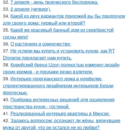
32.
7 апреля - день творческого беспорядка.
33.
2 апреля (четверг).
34.
Какой из двух вариантов прихожей вы бы предпочли
для своего дома: первый или второй?
35.
Какой же красивый банный дом из серебристой
сосны кело!
36.
О растениях и одиночестве:
37.
Не успели мы купить и установить кухню, как RT
Diorama предлагает нам купить.
38.
Корейский бренд Uzon полностью изменил дизайн
своих кремов - и продажи резко взлетели.
39.
Интерьер георгианского дома в норфолке,
спроектированного дизайнером интерьеров Берди
фортескью.
40.
Подборка интересных решений для разделения
пространства кухни - гостиной.
41.
Реализованный интерьер квартиры в Минске.
42.
Задаюсь вопросом: осознают ли жёны, вернувшие
мужа от другой, что он остался не из любви?