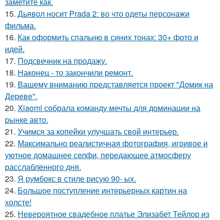
заметите как.
15.
Дьявол носит Prada 2: во что одеты персонажи
фильма.
16.
Как оформить спальню в синих тонах: 30+ фото и
идей.
17.
Подсвечник на продажу.
18.
Наконец - то закончили ремонт.
19.
Вашему вниманию представляется проект "Домик на
Дереве".
20.
Xiaomi собрала команду мечты для доминации на
рынке авто.
21.
Учимся за копейки улучшать свой интерьер.
22.
Максимально реалистичная фотография, игривое и
уютное домашнее селфи, передающее атмосферу
расслабленного дня.
23.
Я румбокс в стиле рисую 90- ых.
24.
Большое поступление интерьерных картин на
холсте!
25.
Невероятное свадебное платье Элизабет Тейлор из