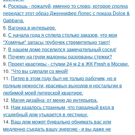
4.
Роскошь - пожалуй, именно то слово, которое сполна
передаст этот образ Дженнифер Лопес с показа Dolce &
Gabbana.
5.
Вагонка в интерьере.
6.
С начала года я сплела столько заказов, что мои
"Хомячьи" запасы трубочек стремительно тают!
7.
В нашем доме поселился замечательный сосед!
8.
Почему на груди мадонны разорваны стежки?
9.
Проект квартиры - студии 24 м 2 в ЖК Fresh в Москве.
10.
"Что вы сделали со мной!
11.
Питер в этом году был не только рабочим, но и
полным нежности, красивых выходов и ностальгии в
любимой моей питерской квартире.
12.
Магия дизайна: от меню до интерьера.
13.
Нам казалось странным, что парадный вход в
усадебный дом утыкается в лестницу.
14.
Ваш дом может буквально обнимать вас или
медленно съедать вашу энергию - и вы даже не