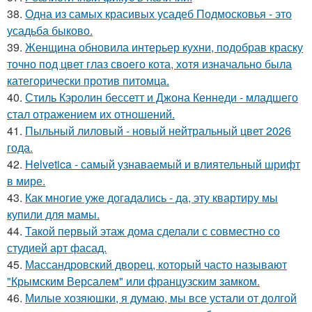
38.
Одна из самых красивых усадеб Подмосковья - это
усадьба быково.
39.
Женщина обновила интерьер кухни, подобрав краску
точно под цвет глаз своего кота, хотя изначально была
категорически против питомца.
40.
Стиль Кэролин бессетт и Джона Кеннеди - младшего
стал отражением их отношений.
41.
Пыльный лиловый - новый нейтральный цвет 2026
года.
42.
Helvetica - самый узнаваемый и влиятельный шрифт
в мире.
43.
Как многие уже догадались - да, эту квартиру мы
купили для мамы.
44.
Такой первый этаж дома сделали с совместно со
студией арт фасад.
45.
Массандровский дворец, который часто называют
"Крымским Версалем" или французским замком.
46.
Милые хозяюшки, я думаю, мы все устали от долгой