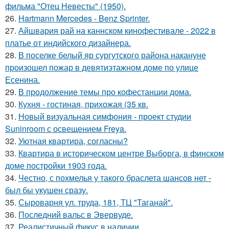
фильма "Отец Невесты" (1950).
26.
Hartmann Mercedes - Benz Sprinter.
27.
Айшвария рай на каннском кинофестивале - 2022 в
платье от индийского дизайнера.
28.
В поселке белый яр сургутского района накануне
произошел пожар в девятиэтажном доме по улице
Есенина.
29.
В продолжение темы про кофестанции дома.
30.
Кухня - гостиная, прихожая (35 кв.
31.
Новый визуальная симфония - проект студии
Suninroom с освещением Freya.
32.
Уютная квартира, согласны?
33.
Квартира в историческом центре Выборга, в финском
доме постройки 1903 года.
34.
Честно, с похмелья у такого браслета шансов нет -
был бы укушен сразу.
35.
Сыроварня ул. труда, 181, ТЦ "Таганай".
36.
Последний вальс в Эвервуде.
37.
Реалистичный фикус в наличии.