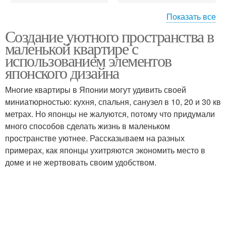
Показать все
Создание уютного пространства в
Квартиры в японском
Японский стиль
маленькой квартире с
стиле
использованием элементов
японского дизайна
Многие квартиры в Японии могут удивить своей
Квартира с помощью
Японские элементы
миниатюрностью: кухня, спальня, санузел в 10, 20 и 30 кв
метрах. Но японцы не жалуются, потому что придумали
много способов сделать жизнь в маленьком
пространстве уютнее. Рассказываем на разных
Двухуровневая
Японские идеи
примерах, как японцы ухитряются экономить место в
квартира
доме и не жертвовать своим удобством.
Японские традиции