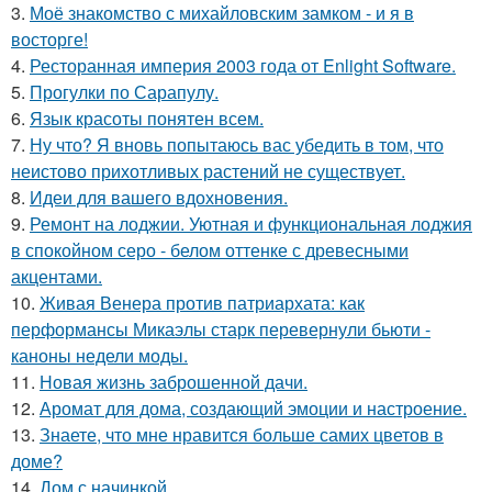
3.
Моё знакомство с михайловским замком - и я в
восторге!
4.
Ресторанная империя 2003 года от Enlight Software.
5.
Прогулки по Сарапулу.
6.
Язык красоты понятен всем.
7.
Ну что? Я вновь попытаюсь вас убедить в том, что
неистово прихотливых растений не существует.
8.
Идеи для вашего вдохновения.
9.
Ремонт на лоджии. Уютная и функциональная лоджия
в спокойном серо - белом оттенке с древесными
акцентами.
10.
Живая Венера против патриархата: как
перформансы Микаэлы старк перевернули бьюти -
каноны недели моды.
11.
Новая жизнь заброшенной дачи.
12.
Аромат для дома, создающий эмоции и настроение.
13.
Знаете, что мне нравится больше самих цветов в
доме?
14.
Дом с начинкой.