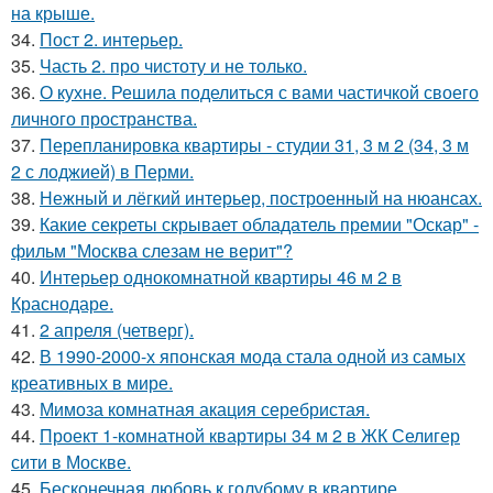
на крыше.
34.
Пост 2. интерьер.
35.
Часть 2. про чистоту и не только.
36.
О кухне. Решила поделиться с вами частичкой своего
личного пространства.
37.
Перепланировка квартиры - студии 31, 3 м 2 (34, 3 м
2 с лоджией) в Перми.
38.
Нежный и лёгкий интерьер, построенный на нюансах.
39.
Какие секреты скрывает обладатель премии "Оскар" -
фильм "Москва слезам не верит"?
40.
Интерьер однокомнатной квартиры 46 м 2 в
Краснодаре.
41.
2 апреля (четверг).
42.
В 1990-2000-х японская мода стала одной из самых
креативных в мире.
43.
Мимоза комнатная акация серебристая.
44.
Проект 1-комнатной квартиры 34 м 2 в ЖК Селигер
сити в Москве.
45.
Бесконечная любовь к голубому в квартире