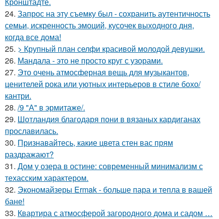
Кронштадте.
24.
Запрос на эту съемку был - сохранить аутентичность
семьи, искренность эмоций, кусочек выходного дня,
когда все дома!
25.
> Крупный план селфи красивой молодой девушки.
26.
Мандала - это не просто круг с узорами.
27.
Это очень атмосферная вещь для музыкантов,
ценителей рока или уютных интерьеров в стиле бохо/
кантри.
28.
/9 "А" в эрмитаже/.
29.
Шотландия благодаря пони в вязаных кардиганах
прославилась.
30.
Признавайтесь, какие цвета стен вас прям
раздражают?
31.
Дом у озера в остине: современный минимализм с
техасским характером.
32.
Экономайзеры Ermak - больше пара и тепла в вашей
бане!
33.
Квартира с атмосферой загородного дома и садом …