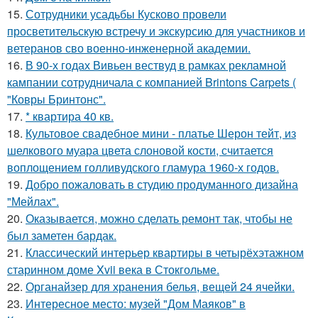
15.
Сотрудники усадьбы Кусково провели
просветительскую встречу и экскурсию для участников и
ветеранов сво военно-инженерной академии.
16.
В 90-х годах Вивьен вествуд в рамках рекламной
кампании сотрудничала с компанией Brintons Carpets (
"Ковры Бринтонс".
17.
* квартира 40 кв.
18.
Культовое свадебное мини - платье Шерон тейт, из
шелкового муара цвета слоновой кости, считается
воплощением голливудского гламура 1960-х годов.
19.
Добро пожаловать в студию продуманного дизайна
"Мейлах".
20.
Оказывается, можно сделать ремонт так, чтобы не
был заметен бардак.
21.
Классический интерьер квартиры в четырёхэтажном
старинном доме Xvii века в Стокгольме.
22.
Органайзер для хранения белья, вещей 24 ячейки.
23.
Интересное место: музей "Дом Маяков" в