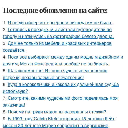
Последние обновления на сайте:
1.
Я не дизайнер интерьеров и никогда им не была.
2.
Готовясь к поездке, мы листали путеводители по
городу и наткнулись на фотографию белого дворца.
3.
Дом не только из мебели и красивых интерьеров
создаётся.
4.
Пока все выбирают между одним модным дизайном и
другим, Меган Фокс решила вообще не выбирать.
5.
Шагаюпомоскве. И снова чудесные мгновения
встречи, незабываемые впечатления!
6.
Куда я колокольчики и какова их дальнейшая судьба
использую?
7.
Смотрите, какими чудесными фото поделилась моя
заказчица!
8.
Почему на груди мадонны разорваны стежки?
9.
В 1993 году Calvin Klein отправил 18-летнюю Кейт
мосс и 20-летнего Марио сорренти на виргинские