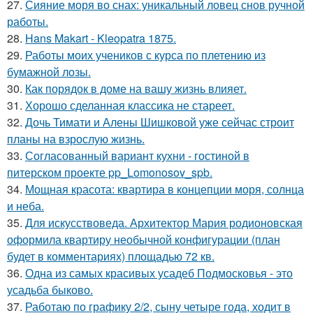
27.
Сияние моря во снах: уникальный ловец снов ручной
работы.
28.
Hans Makart - Kleopatra 1875.
29.
Работы моих учеников с курса по плетению из
бумажной лозы.
30.
Как порядок в доме на вашу жизнь влияет.
31.
Хорошо сделанная классика не стареет.
32.
Дочь Тимати и Алены Шишковой уже сейчас строит
планы на взрослую жизнь.
33.
Согласованный вариант кухни - гостиной в
питерском проекте pp_Lomonosov_spb.
34.
Мощная красота: квартира в концепции моря, солнца
и неба.
35.
Для искусствоведа. Архитектор Мария родионовская
оформила квартиру необычной конфигурации (план
будет в комментариях) площадью 72 кв.
36.
Одна из самых красивых усадеб Подмосковья - это
усадьба быково.
37.
Работаю по графику 2/2, сыну четыре года, ходит в