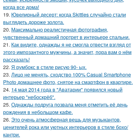
когда все дома!
19.
Ювелирный десерт: когда Skittles случайно стали
выглядеть дороже золота.
20.
Максимально реалистичная фотография,
чувственный домашний портрет в интерьере спальни.
21.
Как видите, однажды я не смогла отвести взгляд от
этого импозантного мужчины, а значит, пора вам о нём
рассказать!
22.
Я румбокс в стиле рисую 90- ых.
23.
Лицо не менять, сходство 100% Casual Smartphone
Photo домашнее фото, снятое на смартфон в квартире.
24.
14 мая 2014 года в "Аватарии" появился новый
интерьер "небоскрёб".
25.
Однажды подруга позвала меня отметить её день
рождения в небольшом кафе.
26.
Это очень атмосферная вещь для музыкантов,
ценителей рока или уютных интерьеров в стиле бохо/
кантри.