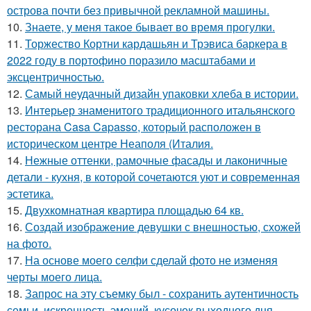
острова почти без привычной рекламной машины.
10.
Знаете, у меня такое бывает во время прогулки.
11.
Торжество Кортни кардашьян и Трэвиса баркера в
2022 году в портофино поразило масштабами и
эксцентричностью.
12.
Самый неудачный дизайн упаковки хлеба в истории.
13.
Интерьер знаменитого традиционного итальянского
ресторана Casa Capasso, который расположен в
историческом центре Неаполя (Италия.
14.
Нежные оттенки, рамочные фасады и лаконичные
детали - кухня, в которой сочетаются уют и современная
эстетика.
15.
Двухкомнатная квартира площадью 64 кв.
16.
Создай изображение девушки с внешностью, схожей
на фото.
17.
На основе моего селфи сделай фото не изменяя
черты моего лица.
18.
Запрос на эту съемку был - сохранить аутентичность
семьи, искренность эмоций, кусочек выходного дня,