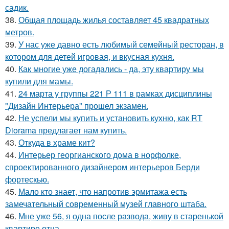
садик.
38.
Общая площадь жилья составляет 45 квадратных
метров.
39.
У нас уже давно есть любимый семейный ресторан, в
котором для детей игровая, и вкусная кухня.
40.
Как многие уже догадались - да, эту квартиру мы
купили для мамы.
41.
24 марта у группы 221 Р 111 в рамках дисциплины
"Дизайн Интерьера" прошел экзамен.
42.
Не успели мы купить и установить кухню, как RT
Diorama предлагает нам купить.
43.
Откуда в храме кит?
44.
Интерьер георгианского дома в норфолке,
спроектированного дизайнером интерьеров Берди
фортескью.
45.
Мало кто знает, что напротив эрмитажа есть
замечательный современный музей главного штаба.
46.
Мне уже 56, я одна после развода, живу в старенькой
квартире отца.