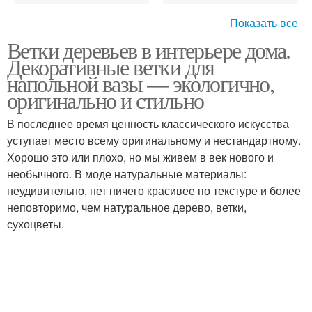
Показать все
Ветки деревьев в интерьере дома.
Композиции из сухих
Ветки в интерьере
Декоративные ветки для
веток
напольной вазы — экологично,
оригинально и стильно
В последнее время ценность классического искусства
Декор из сухих веток
уступает место всему оригинальному и нестандартному.
Хорошо это или плохо, но мы живем в век нового и
необычного. В моде натуральные материалы:
неудивительно, нет ничего красивее по текстуре и более
неповторимо, чем натуральное дерево, ветки,
сухоцветы.