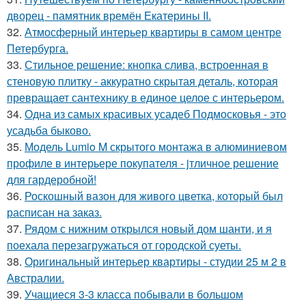
дворец - памятник времён Екатерины II.
32.
Атмосферный интерьер квартиры в самом центре
Петербурга.
33.
Стильное решение: кнопка слива, встроенная в
стеновую плитку - аккуратно скрытая деталь, которая
превращает сантехнику в единое целое с интерьером.
34.
Одна из самых красивых усадеб Подмосковья - это
усадьба быково.
35.
Модель Lumio M скрытого монтажа в алюминиевом
профиле в интерьере покупателя - jтличное решение
для гардеробной!
36.
Роскошный вазон для живого цветка, который был
расписан на заказ.
37.
Рядом с нижним открылся новый дом шанти, и я
поехала перезагружаться от городской суеты.
38.
Оригинальный интерьер квартиры - студии 25 м 2 в
Австралии.
39.
Учащиеся 3-3 класса побывали в большом