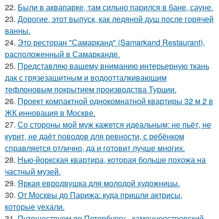
22.
Были в аквапарке, там сильно парился в бане, сауне.
23.
Дорогие, этот выпуск, как ледяной душ после горячей
ванны.
24.
Это ресторан "Самарканд" (Samarkand Restaurant),
расположенный в Самарканде.
25.
Представляю вашему вниманию интерьерную ткань
дак с грязезашитным и водоотталкивающим
тефлоновым покрытием производства Турции.
26.
Проект компактной однокомнатной квартиры 32 м 2 в
ЖК инновация в Москве.
27.
Со стороны мой муж кажется идеальным: не пьёт, не
курит, не даёт поводов для ревности, с ребёнком
справляется отлично, да и готовит лучше многих.
28.
Нью-йоркская квартира, которая больше похожа на
частный музей.
29.
Яркая евродвушка для молодой художницы.
30.
От Москвы до Парижа: куда пришли актрисы,
которые уехали.
31.
Путешествуем по Петербургу - каменноостровский