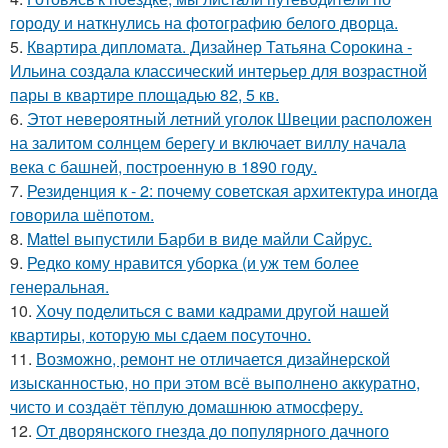
городу и наткнулись на фотографию белого дворца.
5.
Квартира дипломата. Дизайнер Татьяна Сорокина -
Ильина создала классический интерьер для возрастной
пары в квартире площадью 82, 5 кв.
6.
Этот невероятный летний уголок Швеции расположен
на залитом солнцем берегу и включает виллу начала
века с башней, построенную в 1890 году.
7.
Резиденция к - 2: почему советская архитектура иногда
говорила шёпотом.
8.
Mattel выпустили Барби в виде майли Сайрус.
9.
Редко кому нравится уборка (и уж тем более
генеральная.
10.
Хочу поделиться с вами кадрами другой нашей
квартиры, которую мы сдаем посуточно.
11.
Возможно, ремонт не отличается дизайнерской
изысканностью, но при этом всё выполнено аккуратно,
чисто и создаёт тёплую домашнюю атмосферу.
12.
От дворянского гнезда до популярного дачного