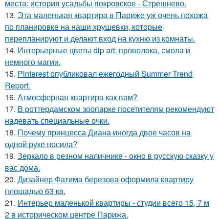
места: история усадьбы покровское - Стрешнево.
13.
Эта маленькая квартира в Париже уж очень похожа
по планировке на наши хрущевки, которые
перепланируют и делают вход на кухню из комнаты.
14.
Интерьерные цветы dip art: проволока, смола и
немного магии.
15.
Pinterest опубликовал ежегодный Summer Trend
Report.
16.
Атмосферная квартира как вам?
17.
В роттердамском зоопарке посетителям рекомендуют
надевать специальные очки.
18.
Почему принцесса Диана иногда двое часов на
одной руке носила?
19.
Зеркало в резном наличнике - окно в русскую сказку у
вас дома.
20.
Дизайнер Фатима березова оформила квартиру
площадью 63 кв.
21.
Интерьер маленькой квартиры - студии всего 15, 7 м
2 в историческом центре Парижа.