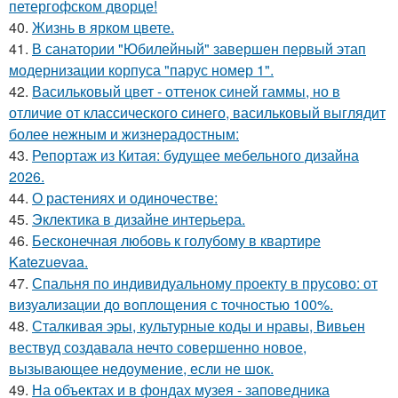
петергофском дворце!
40.
Жизнь в ярком цвете.
41.
В санатории "Юбилейный" завершен первый этап
модернизации корпуса "парус номер 1".
42.
Васильковый цвет - оттенок синей гаммы, но в
отличие от классического синего, васильковый выглядит
более нежным и жизнерадостным:
43.
Репортаж из Китая: будущее мебельного дизайна
2026.
44.
О растениях и одиночестве:
45.
Эклектика в дизайне интерьера.
46.
Бесконечная любовь к голубому в квартире
Katezuevaa.
47.
Спальня по индивидуальному проекту в прусово: от
визуализации до воплощения с точностью 100%.
48.
Сталкивая эры, культурные коды и нравы, Вивьен
вествуд создавала нечто совершенно новое,
вызывающее недоумение, если не шок.
49.
На объектах и в фондах музея - заповедника