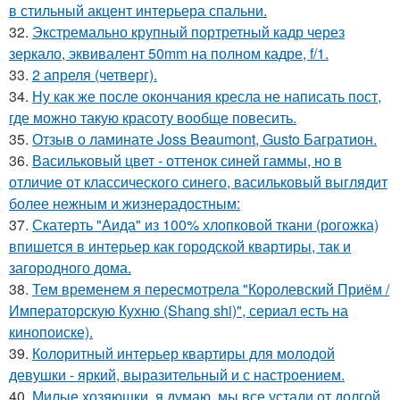
в стильный акцент интерьера спальни.
32.
Экстремально крупный портретный кадр через
зеркало, эквивалент 50mm на полном кадре, f/1.
33.
2 апреля (четверг).
34.
Ну как же после окончания кресла не написать пост,
где можно такую красоту вообще повесить.
35.
Отзыв о ламинате Joss Beaumont, Gusto Багратион.
36.
Васильковый цвет - оттенок синей гаммы, но в
отличие от классического синего, васильковый выглядит
более нежным и жизнерадостным:
37.
Скатерть "Аида" из 100% хлопковой ткани (рогожка)
впишется в интерьер как городской квартиры, так и
загородного дома.
38.
Тем временем я пересмотрела "Королевский Приём /
Императорскую Кухню (Shang shi)", сериал есть на
кинопоиске).
39.
Колоритный интерьер квартиры для молодой
девушки - яркий, выразительный и с настроением.
40.
Милые хозяюшки, я думаю, мы все устали от долгой