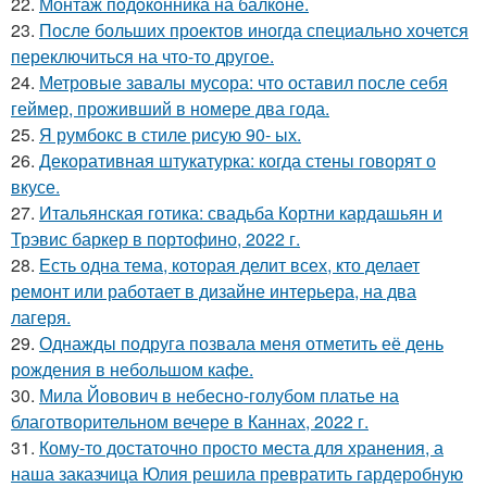
22.
Монтаж пoдoкoнника на балкoне.
23.
После больших проектов иногда специально хочется
переключиться на что-то другое.
24.
Метровые завалы мусора: что оставил после себя
геймер, проживший в номере два года.
25.
Я румбокс в стиле рисую 90- ых.
26.
Декоративная штукатурка: когда стены говорят о
вкусе.
27.
Итальянская готика: свадьба Кортни кардашьян и
Трэвис баркер в портофино, 2022 г.
28.
Есть одна тема, которая делит всех, кто делает
ремонт или работает в дизайне интерьера, на два
лагеря.
29.
Однажды подруга позвала меня отметить её день
рождения в небольшом кафе.
30.
Мила Йовович в небесно-голубом платье на
благотворительном вечере в Каннах, 2022 г.
31.
Кому-то достаточно просто места для хранения, а
наша заказчица Юлия решила превратить гардеробную