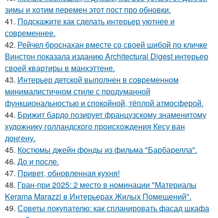
зимы и хотим перемен этот пост про обновки.
41.
Подскажите как сделать интерьер уютнее и
современнее.
42.
Рейчел броснахан вместе со своей шибой по кличке
Винстон показала изданию Architectural Digest интерьер
своей квартиры в манхэттене.
43.
Интерьер детской выполнен в современном
минималистичном стиле с продуманной
функциональностью и спокойной, тёплой атмосферой.
44.
Брижит бардо позирует французскому знаменитому
художнику голландского происхождения Кесу ван
донгену.
45.
Костюмы джейн фонды из фильма "Барбарелла".
46.
До и после.
47.
Привет, обновленная кухня!
48.
Гран-при 2025: 2 место в номинации "Материалы
Kerama Marazzi в Интерьерах Жилых Помещений".
49.
Советы покупателю: как спланировать фасад шкафа