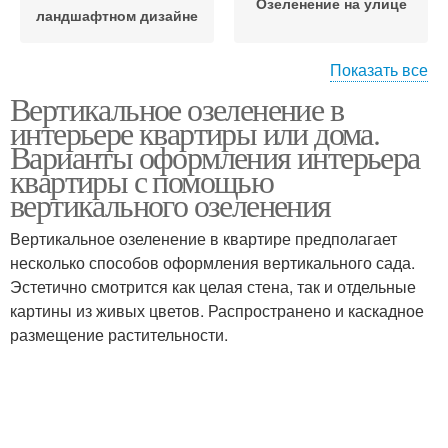
Озеленение на улице
ландшафтном дизайне
Показать все
Конструкции для
Вертикальное озеленение в
Вертикальный сад
вертикального
интерьере квартиры или дома.
озеленения
Варианты оформления интерьера
квартиры с помощью
вертикального озеленения
Ящики для
Вертикальные
вертикального
поверхности
Вертикальное озеленение в квартире предполагает
озеленения
несколько способов оформления вертикального сада.
Эстетично смотрится как целая стена, так и отдельные
картины из живых цветов. Распространено и каскадное
размещение растительности.