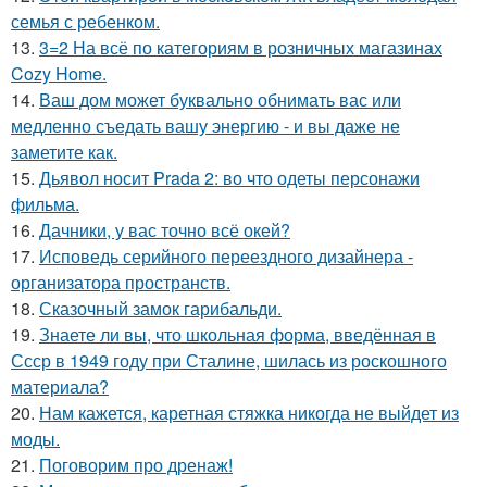
семья с ребенком.
13.
3=2 На всё по категориям в розничных магазинах
Cozy Home.
14.
Ваш дом может буквально обнимать вас или
медленно съедать вашу энергию - и вы даже не
заметите как.
15.
Дьявол носит Prada 2: во что одеты персонажи
фильма.
16.
Дачники, у вас точно всё окей?
17.
Исповедь серийного переездного дизайнера -
организатора пространств.
18.
Сказочный замок гарибальди.
19.
Знаете ли вы, что школьная форма, введённая в
Ссср в 1949 году при Сталине, шилась из роскошного
материала?
20.
Нам кажется, каретная стяжка никогда не выйдет из
моды.
21.
Поговорим про дренаж!