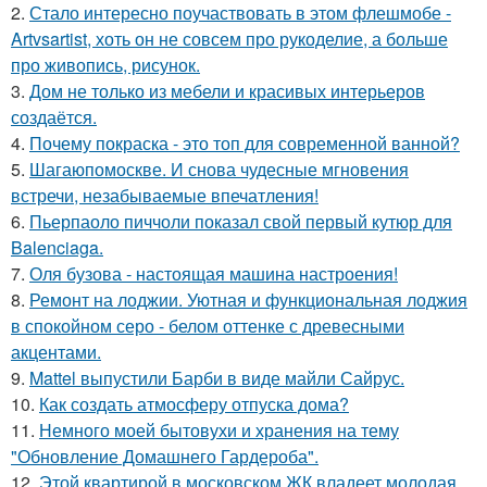
2.
Стало интересно поучаствовать в этом флешмобе -
Artvsartist, хоть он не совсем про рукоделие, а больше
про живопись, рисунок.
3.
Дом не только из мебели и красивых интерьеров
создаётся.
4.
Почему покраска - это топ для современной ванной?
5.
Шагаюпомоскве. И снова чудесные мгновения
встречи, незабываемые впечатления!
6.
Пьерпаоло пиччоли показал свой первый кутюр для
Balenciaga.
7.
Оля бузова - настоящая машина настроения!
8.
Ремонт на лоджии. Уютная и функциональная лоджия
в спокойном серо - белом оттенке с древесными
акцентами.
9.
Mattel выпустили Барби в виде майли Сайрус.
10.
Как создать атмосферу отпуска дома?
11.
Немного моей бытовухи и хранения на тему
"Обновление Домашнего Гардероба".
12.
Этой квартирой в московском ЖК владеет молодая