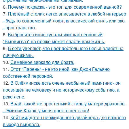
6.
Почему покраска - это топ для современной ванной?
7.
Плетёный столик легко вписывается в любой интерьер
- будь то современный лофт, классический стиль или эко
- пространство.
8.
Выбросите синие купальники: как неоновый
"Вырвиглаз" на пляже может спасти вам жизнь.
9.
В сети уверяют, что цвет постельного белья влияет на
личную жизнь.
10.
Семейное зеркало для брата.
11.
Этот "Парень" - не кто иной, как Джон Гальяно
собственной персоной.
12.
В Олёкминске есть очень необычный памятник - он
посвящён не человеку и не историческому событию, а
реке лене.
13.
Ваай, какой же простенький стиль у матери драконов
- Эмилии Кларк, у меня просто нет слов!
14.
Кейт миддлтон неожиданного дизайнера для важного
выхода выбрала.