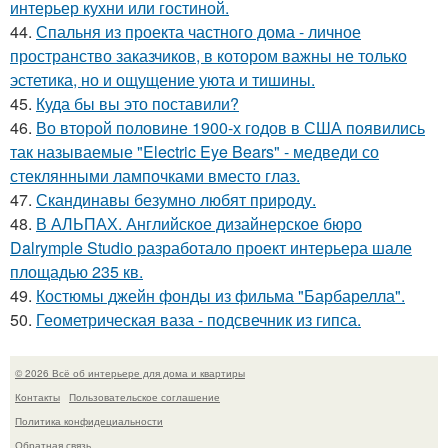
интерьер кухни или гостиной.
44.
Спальня из проекта частного дома - личное
пространство заказчиков, в котором важны не только
эстетика, но и ощущение уюта и тишины.
45.
Куда бы вы это поставили?
46.
Во второй половине 1900-х годов в США появились
так называемые "Electric Eye Bears" - медведи со
стеклянными лампочками вместо глаз.
47.
Скандинавы безумно любят природу.
48.
В АЛЬПАХ. Английское дизайнерское бюро
Dalrymple Studio разработало проект интерьера шале
площадью 235 кв.
49.
Костюмы джейн фонды из фильма "Барбарелла".
50.
Геометрическая ваза - подсвечник из гипса.
© 2026 Всё об интерьере для дома и квартиры
Контакты
Пользовательское соглашение
Политика конфидециальности
Обратная связь