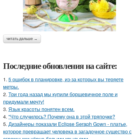
читать дальше →
Последние обновления на сайте:
1.
5 ошибок в планировке, из-за которых вы теряете
метры.
2.
Три года назад мы купили борщевичное поле и
придумали мечту!
3.
Язык красоты понятен всем.
4.
"Что случилось? Почему она в этой тряпочке?
5.
Дизайнеры показали Eclipse Seraph Gown - платье,
которое превращает человека в загадочное существо с
огромными чёрно-белыми крыльями.