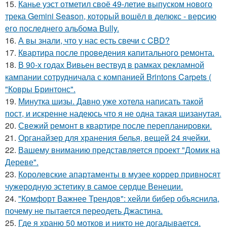
15.
Канье уэст отметил своё 49-летие выпуском нового
трека Gemini Season, который вошёл в делюкс - версию
его последнего альбома Bully.
16.
А вы знали, что у нас есть свечи с CBD?
17.
Квартира после проведения капитального ремонта.
18.
В 90-х годах Вивьен вествуд в рамках рекламной
кампании сотрудничала с компанией Brintons Carpets (
"Ковры Бринтонс".
19.
Минутка шизы. Давно уже хотела написать такой
пост, и искренне надеюсь что я не одна такая шизанутая.
20.
Свежий ремонт в квартире после перепланировки.
21.
Органайзер для хранения белья, вещей 24 ячейки.
22.
Вашему вниманию представляется проект "Домик на
Дереве".
23.
Королевские апартаменты в музее коррер привносят
чужеродную эстетику в самое сердце Венеции.
24.
"Комфорт Важнее Трендов": хейли бибер объяснила,
почему не пытается переодеть Джастина.
25.
Где я храню 50 мотков и никто не догадывается.