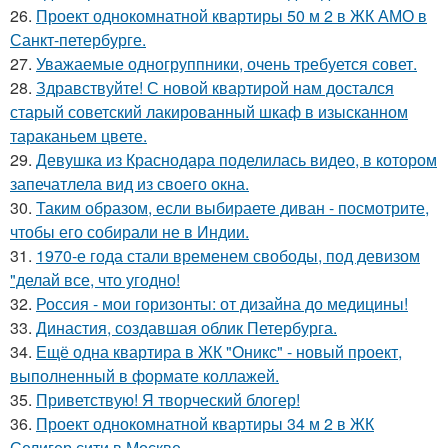
26.
Проект однокомнатной квартиры 50 м 2 в ЖК АМО в
Санкт-петербурге.
27.
Уважаемые одногруппники, очень требуется совет.
28.
Здравствуйте! С новой квартирой нам достался
старый советский лакированный шкаф в изысканном
тараканьем цвете.
29.
Девушка из Краснодара поделилась видео, в котором
запечатлела вид из своего окна.
30.
Таким образом, если выбираете диван - посмотрите,
чтобы его собирали не в Индии.
31.
1970-е года стали временем свободы, под девизом
"делай все, что угодно!
32.
Россия - мои горизонты: от дизайна до медицины!
33.
Династия, создавшая облик Петербурга.
34.
Ещё одна квартира в ЖК "Оникс" - новый проект,
выполненный в формате коллажей.
35.
Приветствую! Я творческий блогер!
36.
Проект однокомнатной квартиры 34 м 2 в ЖК
Селигер сити в Москве.