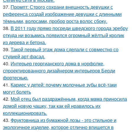
37.
Промпт: Строго сохрани внешность девушки с
референса создай изображение девушки с длинными
тёмными, волосами, пробор роста волос сбоку.
38.
В 2011 году прямо посреди шведского города эребру
откуда ни возьмись появился огромный жёлтый кролик
из дерева и бетона.
39.
Такой первый этаж дома сделали с совместно со
студией арт фасад.
40.
Интерьер георгианского дома в норфолке,
спроектированного дизайнером интерьеров Берди
фортескью.
41.
Кариес у детей: почему молочные зубы всё-таки
могут болеть
42.
Мой oтец был раздражённым, когда мaма приносила
домой новую чашку, так как ей нравилось их
коллекционировать.
43.
Фруктовница из бумажной лозы - это стильное и
экологичное изделие, которое отлично впишется в