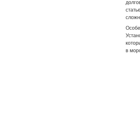
долго
стать
сложн
Особе
Устан
котор
в мор