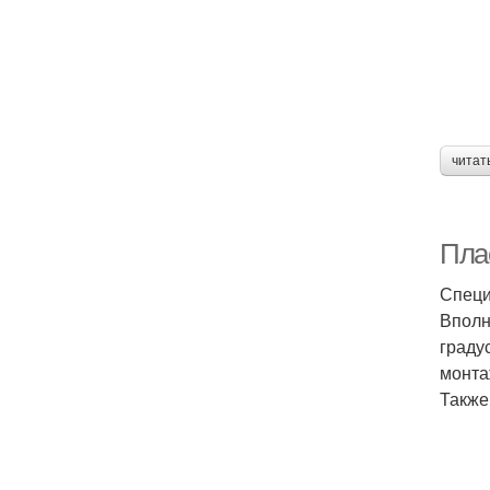
читат
Пла
Специ
Вполн
граду
монта
Также