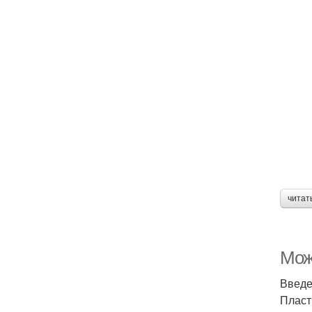
читат
Мож
Введ
Пласт