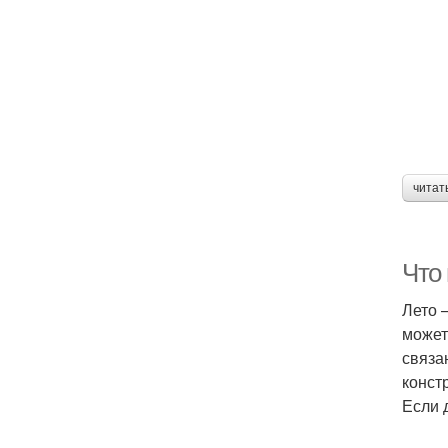
читат
Что
Лето 
может
связа
констр
Если 