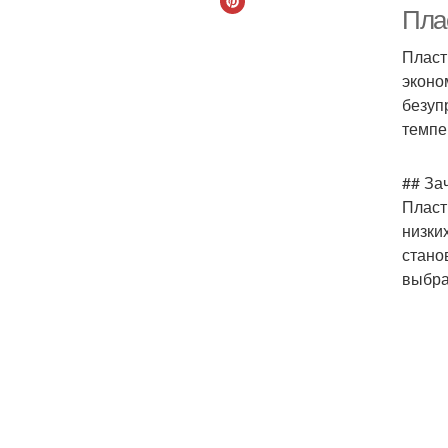
Пла
Пласт
эконо
безуп
темпе
## За
Пласт
низки
стано
выбра