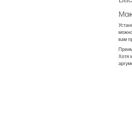
Можн
Устан
можно
вам п
Преим
Хотя 
аргум