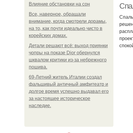
Влияние обстановки на сон
Спа
Все, наверное, обращали
Спаль
внимание, когда смотрели дорамы,
решен
на то, как почти идеально чисто в
распл
корейских домах.
проек
споко
Детали решают всё: выход приянки
чопры на показе Dior обернулся
шквалом критики из-за небрежного
пошива.
69-Летний житель Италии создал
фальшивый античный амфитеатр и
долгое время успешно выдавал его
за настоящее историческое
наследие.