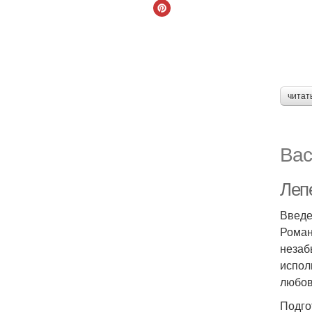
читат
Вас
Леп
Введ
Роман
незаб
испол
любов
Подго