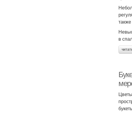
Небол
регул
также
Невыс
в спа
читат
Буке
мер
Цветы
прост
букет