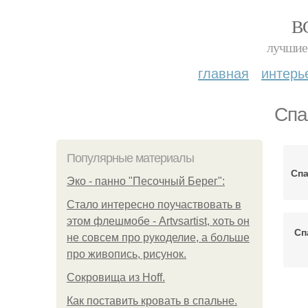
В
лучшие 
главная
интерь
Спа
Популярные материалы
Спа
Эко - панно "Песочный Берег":
Стало интересно поучаствовать в
этом флешмобе - Artvsartist, хоть он
Сп
не совсем про рукоделие, а больше
про живопись, рисунок.
Сокровища из Hoff.
Как поставить кровать в спальне.