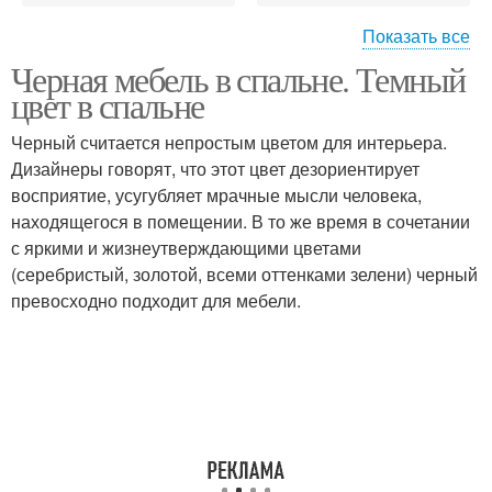
Показать все
Черная мебель в спальне. Темный
Спальни в стиле
Спальня в черных тонах
цвет в спальне
Черный считается непростым цветом для интерьера.
Дизайнеры говорят, что этот цвет дезориентирует
восприятие, усугубляет мрачные мысли человека,
Спальня в темных тонах
Спальня в темном цвете
находящегося в помещении. В то же время в сочетании
с яркими и жизнеутверждающими цветами
(серебристый, золотой, всеми оттенками зелени) черный
превосходно подходит для мебели.
Спальня в коричневых
Спальня в коричневых
и
тонах
Спальня со светлой
Темная спальня
мебелью